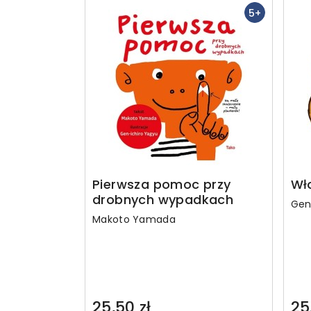
5+
Pierwsza pomoc przy
Wł
drobnych wypadkach
Gen
Makoto Yamada
25,50 zł
25