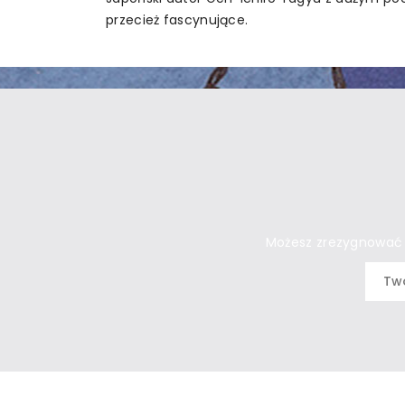
przecież fascynujące.
Możesz zrezygnować w