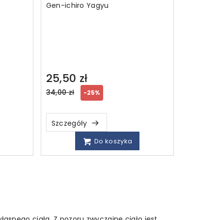
Gen-ichiro Yagyu
25,50 zł
Regular
34,00 zł
-25%
price
Szczegóły
Do koszyka
asnego ciała. Z pozoru zwyczajne ciało jest