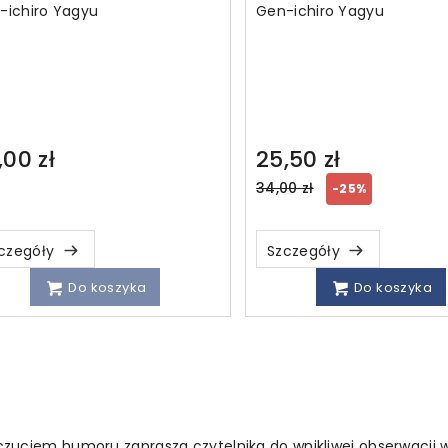
-ichiro Yagyu
Gen-ichiro Yagyu
,00 zł
25,50 zł
Regular
34,00 zł
-25%
price
czegóły
Szczegóły
Do koszyka
Do koszyka
zuciem humoru zaprasza czytelnika do wnikliwej obserwacji wł