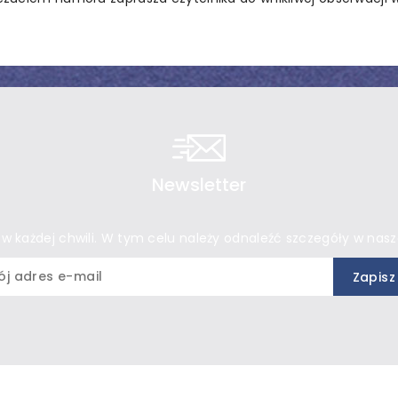
Newsletter
 każdej chwili. W tym celu należy odnaleźć szczegóły w nasze