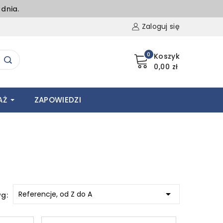
dnia.
Zaloguj się
0
Koszyk
0,00 zł
AŻ
ZAPOWIEDZI

Referencje, od Z do A
wg: