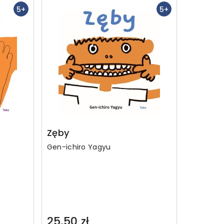
5+
5+
Zęby
Gen-ichiro Yagyu
25,50 zł