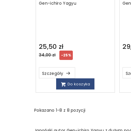
Gen-ichiro Yagyu
Gen
25,50 zł
29
Regular
34,00 zł
-25%
price
Szczegóły
Sz
Do koszyka
Pokazano 1-8 z 8 pozycji
Japoński autor Gen-ichiro Yagyu z dużym poc