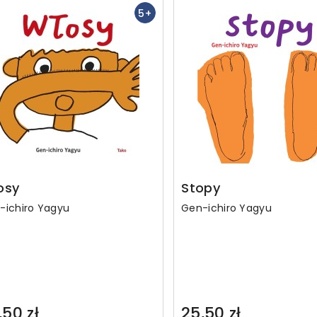
5+
osy
Stopy
-ichiro Yagyu
Gen-ichiro Yagyu
,50 zł
25,50 zł