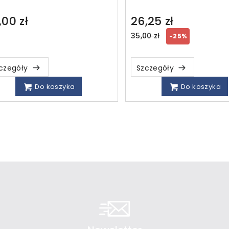
,00 zł
26,25 zł
Regular
35,00 zł
-25%
price
czegóły
Szczegóły
Do koszyka
Do koszyka