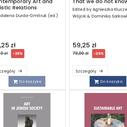
ntemporary Art and
That we do not kno
istic Relations
Edited by Agnieszka Klucz
dalena Durda-Dmitruk (ed.)
Wójcik & Dominika Sarkow
,25 zł
59,25 zł
ular
Regular
0 zł
79,00 zł
-25%
-25%
ce
price
czegóły
Szczegóły
Do koszyka
Do koszyka