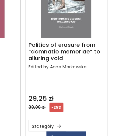
Politics of erasure from
“damnatio memoriae” to
alluring void
Edited by Anna Markowska
29,25 zł
Regular
39,00 zł
-25%
price
Szczegóły