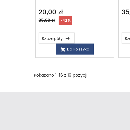
20,00 zł
35
Regular
35,00 zł
-42%
price
Szczegóły
Sz
Do koszyka
Pokazano 1-16 z 19 pozycji