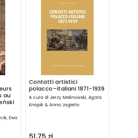
Contatti artistici
eurs
polacco–italiani 1871-1939
s au
A cura di Jerzy Malinowski, Agata
eński
Knapik & Anna Jagiełło
cik, Ewa
51,75 zł