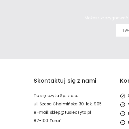
Możesz zrezygnować w
Skontaktuj się z nami
Ko
Tu się czyta Sp. z o.o.
ul. Szosa Chełmińska 30, lok. 905
e-mail: sklep@tusieczyta.pl
87-100 Toruń