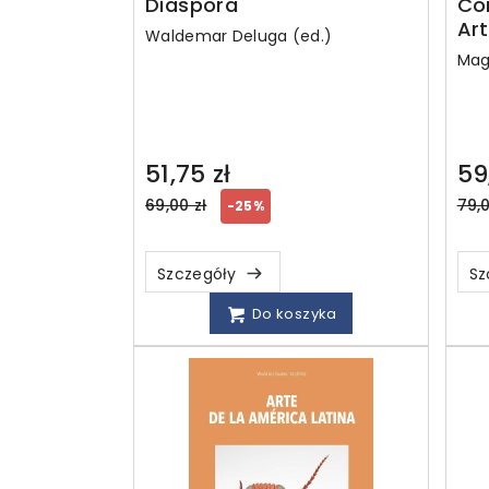
Diaspora
Co
Art
Waldemar Deluga (ed.)
Mag
51,75 zł
59
Regular
Reg
69,00 zł
79,0
-25%
price
pri
Szczegóły
Sz
Do koszyka