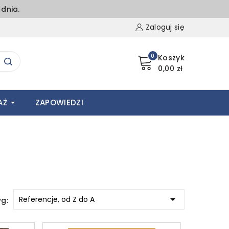
dnia.
Zaloguj się
0
Koszyk
0,00 zł
AŻ
ZAPOWIEDZI

Referencje, od Z do A
wg: