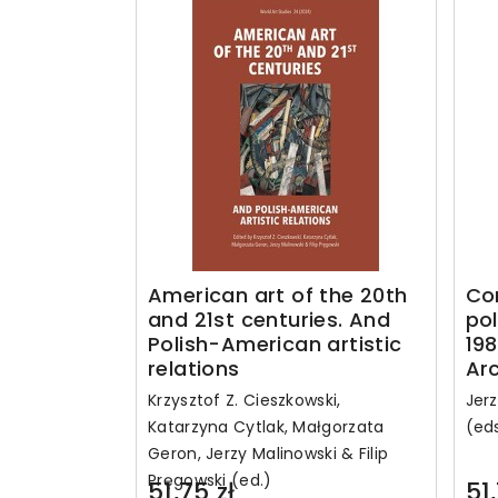
American art of the 20th
Con
and 21st centuries. And
pol
Polish-American artistic
198
relations
Arc
Krzysztof Z. Cieszkowski,
Jer
Katarzyna Cytlak, Małgorzata
(eds
Geron, Jerzy Malinowski & Filip
Pręgowski (ed.)
51,75 zł
51,