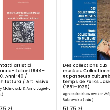
tatti artistici
Des collections aux
acco-italiani 1944–
musées. Collectionn
0. Anni ‘40 /
et passeurs culturel
hitettura / Arti visive
temps de Feliks Jasi
(1861–1929)
zy Malinowski & Anna Jagiełło
Agnieszka Kluczewska-Wój
.)
Bobrowska (eds.)
75 zł
51,75 zł