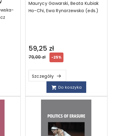
w
Maurycy Gawarski, Beata Kubiak
ewska-
Ho-Chi, Ewa Rynarzewska (eds.)
icz
59,25 zł
Regular
79,00 zł
-25%
price
Szczegóły
Do koszyka