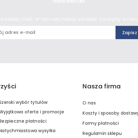
Newsletter
 każdej chwili. W tym celu należy odnaleźć szczegóły w nasze
rzyści
Nasza firma
Szeroki wybór tytułów
O nas
Wyjątkowa oferta i promocje
Koszty i sposoby dostaw
Bezpieczne płatności
Formy płatności
Natychmiastowa wysyłka
Regulamin sklepu