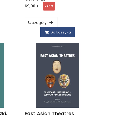
Regular
69,00 zł
-25%
price
Szczegóły
Do koszyka
ki.
East Asian Theatres