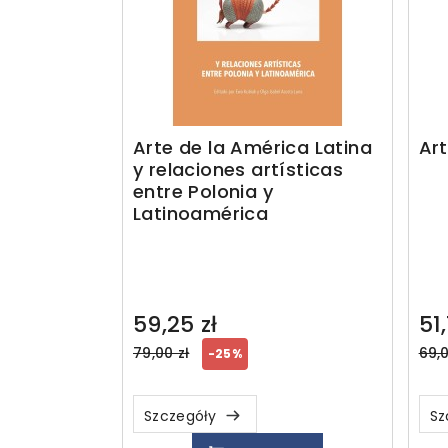
Arte de la América Latina
Art
y relaciones artísticas
entre Polonia y
Latinoamérica
59,25 zł
51,
Regular
Reg
79,00 zł
69,0
-25%
price
pri
Szczegóły
Sz