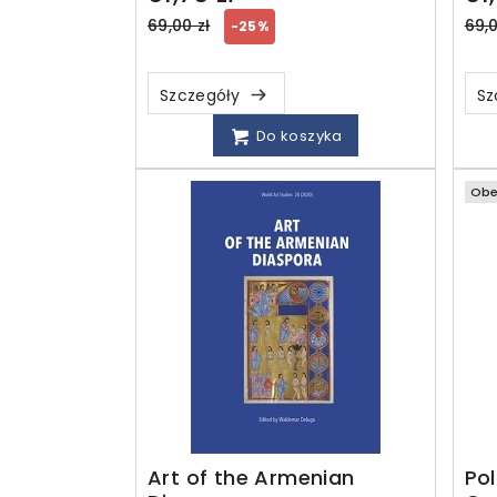
Regular
Reg
69,00 zł
69,0
-25%
price
pri
Szczegóły
Sz
Do koszyka
Obe
Art of the Armenian
Po