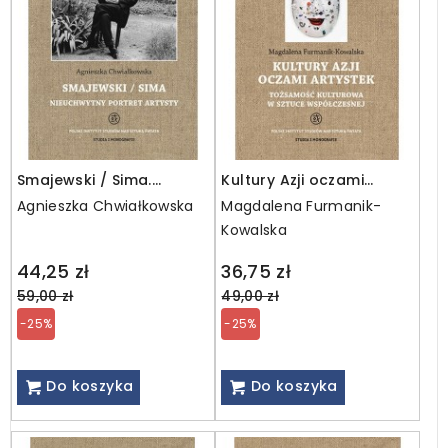
Smajewski / Sima.
Kultury Azji oczami
Nieuchwytny portret
artystek
Agnieszka Chwiałkowska
Magdalena Furmanik-
artysty
Kowalska
Regular
Regular
44,25 zł
36,75 zł
price
price
59,00 zł
49,00 zł
-25%
-25%
Do koszyka
Do koszyka