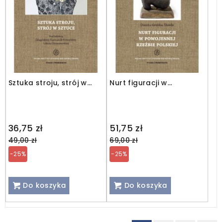
Sztuka stroju, strój w
Nurt figuracji w
sztuce
powojennej rzeźbie
polskiej
Regular
Regular
36,75 zł
51,75 zł
price
price
49,00 zł
69,00 zł
-25%
-25%
Do koszyka
Do koszyka