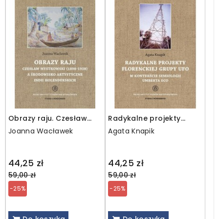
Obrazy raju. Czesław
Radykalne projekty
Mystkowski (1898-1938)
florenckiej grupy UFO w
Joanna Wacławek
Agata Knapik
a środowisko
kontekście semiologii
artystyczne Indii
Umberta Eco
Holenderskich
Regular
Regular
44,25 zł
44,25 zł
price
price
59,00 zł
59,00 zł
-25%
-25%