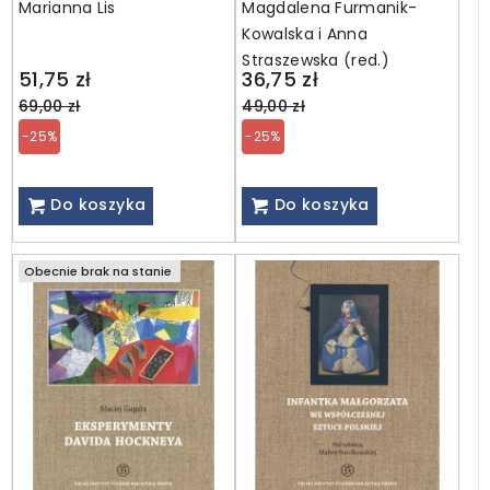
Marianna Lis
Magdalena Furmanik-
w sztuce i kulturze
Kowalska i Anna
Straszewska (red.)
Regular
Regular
51,75 zł
36,75 zł
price
price
69,00 zł
49,00 zł
-25%
-25%
Do koszyka
Do koszyka
Obecnie brak na stanie