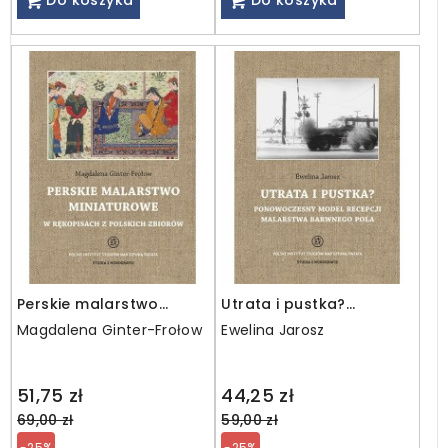
Do koszyka
Do koszyka
Perskie malarstwo
Utrata i pustka?
miniaturowe w
Ponowoczesny model
Magdalena Ginter-Frołow
Ewelina Jarosz
rękopisach z polskich
recepcji malarstwa
zbiorów
barwnego pola
Regular
Regular
51,75 zł
44,25 zł
price
price
69,00 zł
59,00 zł
-25%
-25%