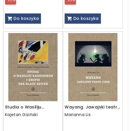
Do koszyka
Do koszyka
Studia o Wasiliju
Wayang. Jawajski teatr
Kandinskim i grupie Der
cieni / wyprzedaż
Kajetan Giziński
Marianna Lis
Blaue Reiter