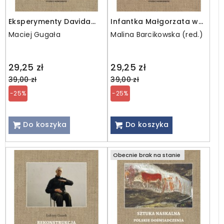
Eksperymenty Davida
Infantka Małgorzata we
Hockneya
współczesnej sztuce
Maciej Gugała
Malina Barcikowska (red.)
polskiej
Regular
Regular
29,25 zł
29,25 zł
price
price
39,00 zł
39,00 zł
-25%
-25%
Do koszyka
Do koszyka
Obecnie brak na stanie