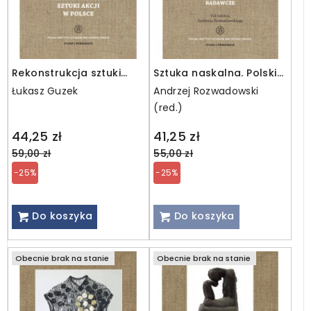
Rekonstrukcja sztuki
Sztuka naskalna. Polskie
akcji w Polsce
doświadczenia
Łukasz Guzek
Andrzej Rozwadowski
badawcze
(red.)
Regular
Regular
44,25 zł
41,25 zł
price
price
59,00 zł
55,00 zł
-25%
-25%
Do koszyka
Do koszyka
Obecnie brak na stanie
Obecnie brak na stanie