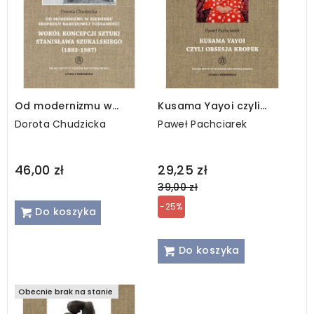
Od modernizmu w
Kusama Yayoi czyli
kierunku ekspresji
obsesja kropek
Dorota Chudzicka
Paweł Pachciarek
narodowej tożsamości
Regular
46,00 zł
29,25 zł
price
39,00 zł
-25%
Do koszyka
Do koszyka
Obecnie brak na stanie