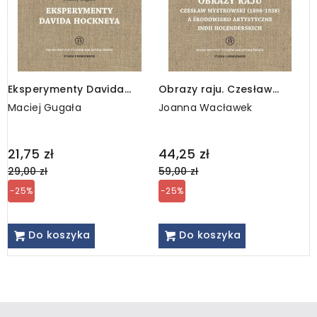
Eksperymenty Davida
Obrazy raju. Czesław
L
Hockneya, e-book, PDF
Mystkowski (1898-1938) a
Maciej Gugała
Joanna Wacławek
M
środowisko artystyczne
Indii Holenderskich
Regular
Regular
R
21,75 zł
44,25 zł
3
price
price
p
29,00 zł
59,00 zł
4
-25%
-25%
Do koszyka
Do koszyka