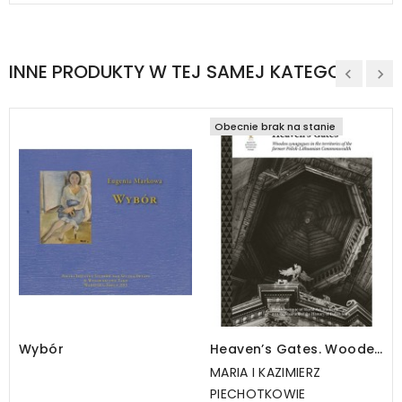
INNE PRODUKTY W TEJ SAMEJ KATEGORII
Obecnie brak na stanie
Wybór
Heaven’s Gates. Wooden
synagogues in the
MARIA I KAZIMIERZ
territories of the former
PIECHOTKOWIE
Polish-Lithuanian