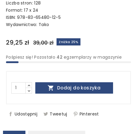
Liczba stron: 128
Format: 17 x 24
ISBN: 978-83-65480-12-5
Wydawnictwo:
Tako
29,25 zł
39,00 zł
Zniżka 25%
Pośpiesz się! Pozostało
42
egzemplarzy w magazynie

Dodaj do koszyka
Udostępnij
Tweetuj
Pinterest