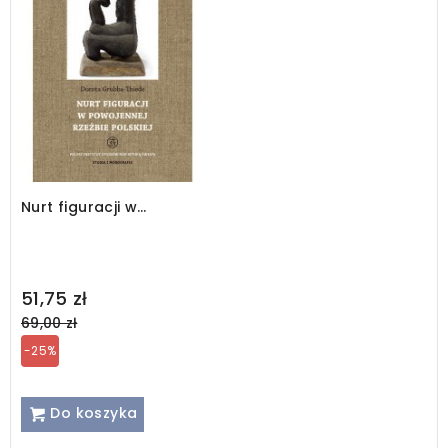
Nurt figuracji w
powojennej rzeźbie
polskiej
Regular
51,75 zł
price
69,00 zł
-25%
Do koszyka