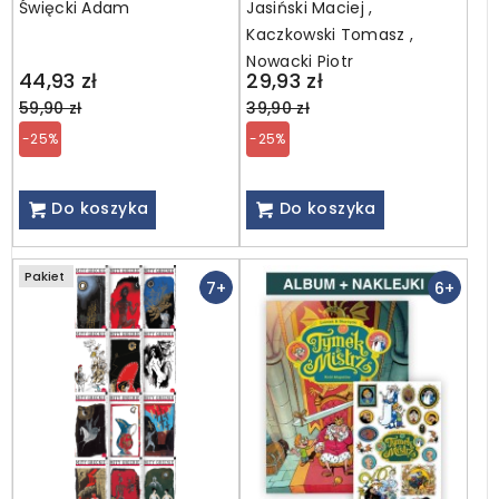
Święcki Adam
Jasiński Maciej ,
kosmita, a rakieta
Kaczkowski Tomasz ,
rozbita + NAKLEJKI
Nowacki Piotr
Regular
Regular
44,93 zł
29,93 zł
price
price
59,90 zł
39,90 zł
-25%
-25%
Do koszyka
Do koszyka
Pakiet
7+
6+