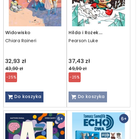
Widowisko
Hilda i Rożek.
Przebudzenie Pana
Chiara Raineri
Pearson Luke
Śniegu
Regular
Regular
32,93 zł
37,43 zł
price
price
43,90 zł
49,90 zł
-25%
-25%
Do koszyka
Do koszyka
6+
6+