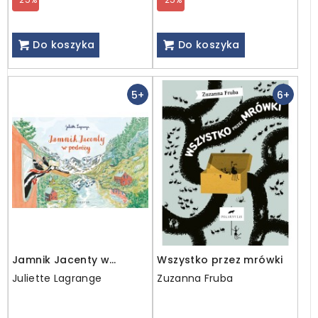
Do koszyka
Do koszyka
5+
6+
Jamnik Jacenty w
Wszystko przez mrówki
podróży
Juliette Lagrange
Zuzanna Fruba