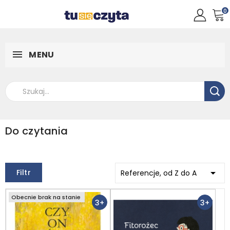
0
MENU
Do czytania

Filtr
Referencje, od Z do A
Obecnie brak na stanie
3+
3+