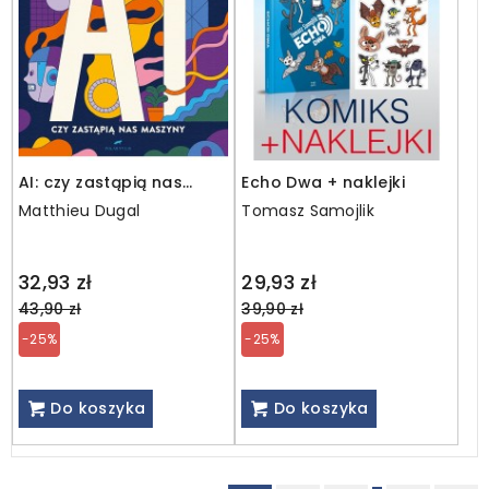
AI: czy zastąpią nas
Echo Dwa + naklejki
maszyny
Matthieu Dugal
Tomasz Samojlik
Regular
Regular
32,93 zł
29,93 zł
price
price
43,90 zł
39,90 zł
-25%
-25%
Do koszyka
Do koszyka