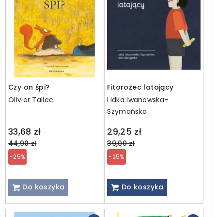
Czy on śpi?
Fitorożec latający
Olivier Tallec
Lidka Iwanowska-
Szymańska
Regular
Regular
33,68 zł
29,25 zł
price
price
44,90 zł
39,00 zł
-25%
-25%
Do koszyka
Do koszyka