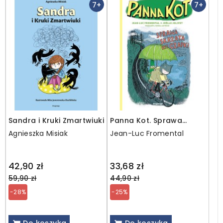
7+
7+
Sandra i Kruki Zmartwiuki
Panna Kot. Sprawa
skrzata bez czapki
Agnieszka Misiak
Jean-Luc Fromental
Regular
Regular
42,90 zł
33,68 zł
price
price
59,90 zł
44,90 zł
-28%
-25%