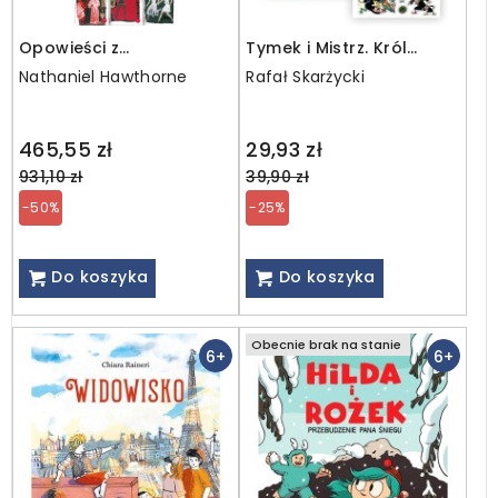
Opowieści z
Tymek i Mistrz. Król
zaczarowanego lasu / 12
kłopotów + NAKLEJKI
Nathaniel Hawthorne
Rafał Skarżycki
plików MP3, 10
książek+CD
Regular
Regular
465,55 zł
29,93 zł
price
price
931,10 zł
39,90 zł
-50%
-25%
Do koszyka
Do koszyka
Obecnie brak na stanie
6+
6+