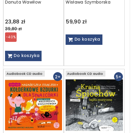
Danuta Wawiłow
Wisława Szymborska
CD
Regular
23,88 zł
59,90 zł
price
39,80 zł
-40%
Do koszyka
Do koszyka
Audiobook CD audio
Audiobook CD audio
2+
5+