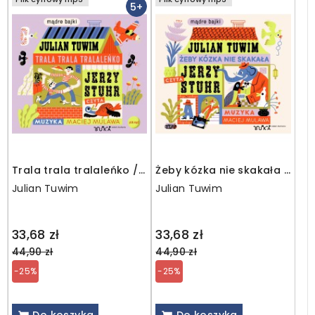
5+
Trala trala tralaleńko /
Żeby kózka nie skakała /
MP3
MP3
Julian Tuwim
Julian Tuwim
Regular
Regular
33,68 zł
33,68 zł
price
price
44,90 zł
44,90 zł
-25%
-25%