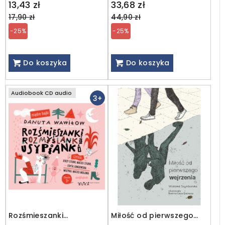
Regular
Regular
13,43 zł
33,68 zł
price
price
17,90 zł
44,90 zł
-25%
-25%
Do koszyka
Do koszyka
Audiobook CD audio
3+
Rozśmieszanki
Miłość od pierwszego
Rozmyślanki Usypianki /
wejrzenia