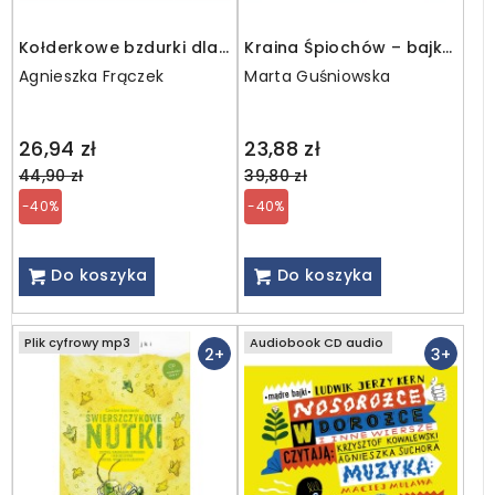
Kołderkowe bzdurki dla
Kraina Śpiochów – bajka
syna i córki / CD
muzyczna / CD
Agnieszka Frączek
Marta Guśniowska
Regular
Regular
26,94 zł
23,88 zł
price
price
44,90 zł
39,80 zł
-40%
-40%
Do koszyka
Do koszyka
Plik cyfrowy mp3
Audiobook CD audio
2+
3+