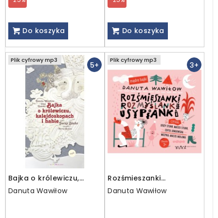
Do koszyka
Do koszyka
Plik cyfrowy mp3
Plik cyfrowy mp3
5+
3+
Bajka o królewiczu,
Rozśmieszanki
kalejdoskopach i babie /
Rozmyślanki Usypianki /
Danuta Wawiłow
Danuta Wawiłow
MP3
mp3