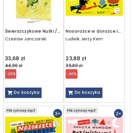
Świerszczykowe Nutki /
Nosorożce w dorożce i
MP3
inne wiersze / CD
Czesław Janczarski
Ludwik Jerzy Kern
Regular
Regular
33,68 zł
23,88 zł
price
price
44,90 zł
39,80 zł
-25%
-40%
Do koszyka
Do koszyka
Plik cyfrowy mp3
Plik cyfrowy mp3
3+
2+