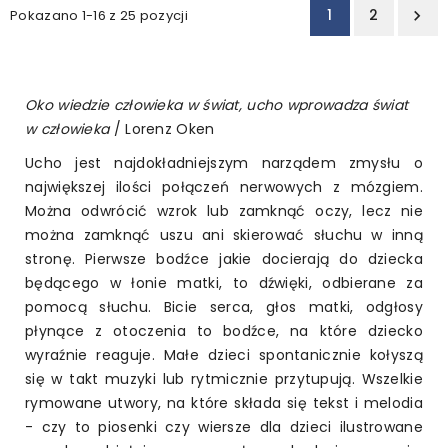
1
2
Pokazano 1-16 z 25 pozycji

Oko wiedzie człowieka w świat, ucho wprowadza świat
w człowieka
/ Lorenz Oken
Ucho jest najdokładniejszym narządem zmysłu o
największej ilości połączeń nerwowych z mózgiem.
Można odwrócić wzrok lub zamknąć oczy, lecz nie
można zamknąć uszu ani skierować słuchu w inną
stronę. Pierwsze bodźce jakie docierają do dziecka
będącego w łonie matki, to dźwięki, odbierane za
pomocą słuchu. Bicie serca, głos matki, odgłosy
płynące z otoczenia to bodźce, na które dziecko
wyraźnie reaguje. Małe dzieci spontanicznie kołyszą
się w takt muzyki lub rytmicznie przytupują. Wszelkie
rymowane utwory, na które składa się tekst i melodia
- czy to piosenki czy wiersze dla dzieci ilustrowane