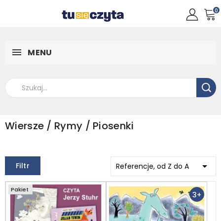
0
MENU
Wiersze / Rymy / Piosenki

Filtr
Referencje, od Z do A
Pakiet
3+