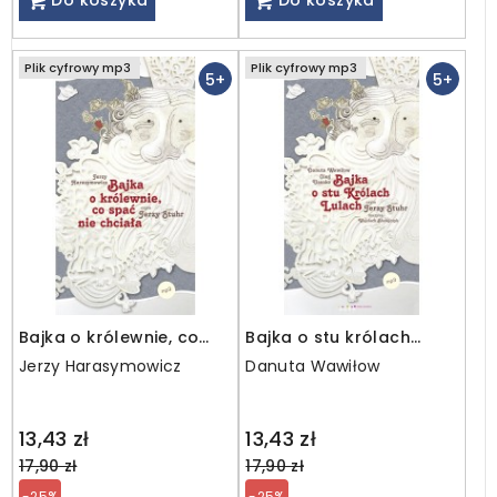
Do koszyka
Do koszyka
Plik cyfrowy mp3
Plik cyfrowy mp3
5+
5+
Bajka o królewnie, co
Bajka o stu królach
spać nie chciała / MP3
Lulach / MP3
Jerzy Harasymowicz
Danuta Wawiłow
Regular
Regular
13,43 zł
13,43 zł
price
price
17,90 zł
17,90 zł
-25%
-25%