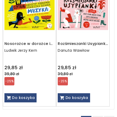
Nosorożce w dorożce i
Rozśmieszanki Usypianki
inne wiersze / MP3
/ MP3
Ludwik Jerzy Kern
Danuta Wawiłow
Regular
Regular
29,85 zł
29,85 zł
price
price
39,80 zł
39,80 zł
-25%
-25%
Do koszyka
Do koszyka