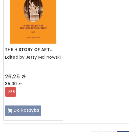
THE HISTORY OF ART
HISTORY IN CENTRAL,
Edited by Jerzy Malinowski
EASTERN AND SOUTH-
EASTERN EUROPE. Vol. 1
Regular
26,25 zł
price
35,00 zł
-25%
Do koszyka