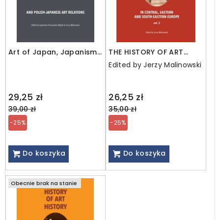
Art of Japan, Japanisms
THE HISTORY OF ART
and Polish-Japanese Art
HISTORY IN CENTRAL,
Edited by Jerzy Malinowski
Relations
EASTERN AND SOUTH-
EASTERN EUROPE. Vol. 2
Regular
Regular
29,25 zł
26,25 zł
price
price
39,00 zł
35,00 zł
-25%
-25%
Do koszyka
Do koszyka
Obecnie brak na stanie