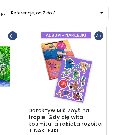

Referencje, od Z do A
wg:
6+
4+
Detektyw Miś Zbyś na
tropie. Gdy cię wita
kosmita, a rakieta rozbita
+ NAKLEJKI