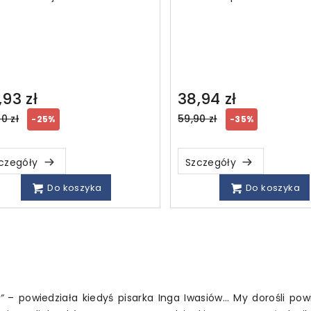
,93 zł
38,94 zł
ular
Regular
0 zł
59,90 zł
-25%
-35%
ce
price
czegóły
Szczegóły
Do koszyka
Do koszyka
ć”
– powiedziała kiedyś pisarka Inga Iwasiów… My dorośli pow