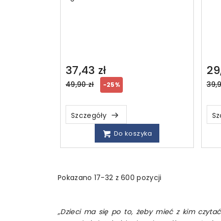
37,43 zł
29
Regular
Reg
49,90 zł
39,9
-25%
price
pri
Szczegóły
Sz
Do koszyka
Pokazano 17-32 z 600 pozycji
„Dzieci ma się po to, żeby mieć z kim czyta