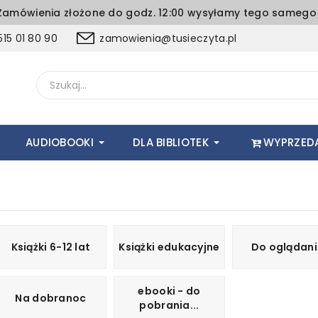
amówienia złożone do godz. 12:00 wysyłamy tego samego 
15 01 80 90
zamowienia@tusieczyta.pl
AUDIOBOOKI
DLA BIBLIOTEK
WYPRZED
Książki 6-12 lat
Książki edukacyjne
Do oglądan
ebooki - do
Na dobranoc
pobrania...