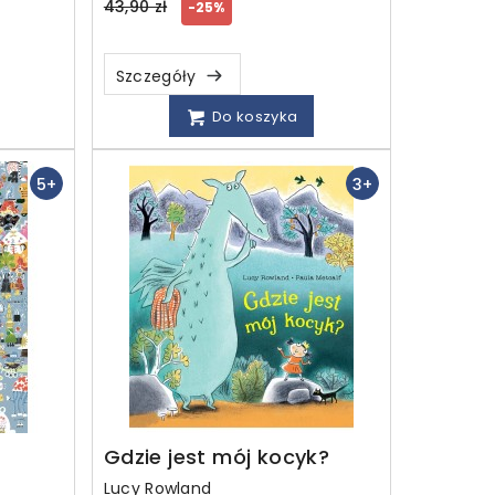
Regular
43,90 zł
-25%
price
Szczegóły
Do koszyka
5+
3+
Gdzie jest mój kocyk?
Lucy Rowland