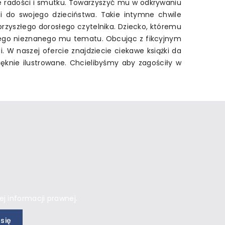
e radości i smutku. Towarzyszyć mu w odkrywaniu
 do swojego dzieciństwa. Takie intymne chwile
 przyszłego dorosłego czytelnika. Dziecko, któremu
owego nieznanego mu tematu. Obcując z fikcyjnym
. W naszej ofercie znajdziecie ciekawe książki da
ięknie ilustrowane. Chcielibyśmy aby zagościły w
j informacji prawnej.