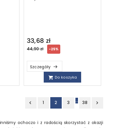
33,68 zł
Regular
44,90 zł
-25%
price
Szczegóły
Do koszyka
…
1
2
3
38


inniśmy ochoczo i z radością skorzystać z okazji