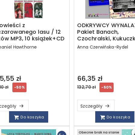
owieści z
ODKRYWCY WYNALA
czarowanego lasu / 12
Pakiet Banach,
ków MP3, 10 książek+CD
Czochralski, Kukucz
haniel Hawthorne
Anna Czerwińska-Rydel
5,55 zł
66,35 zł
ular
Regular
10 zł
132,70 zł
-50%
-50%
ce
price
czegóły
Szczegóły
Do koszyka
Do koszyka
Obecnie brak na stanie