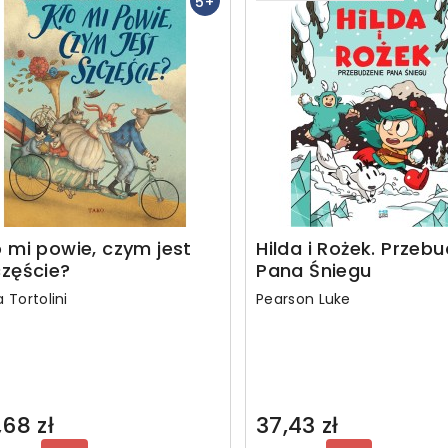
5+
 mi powie, czym jest
Hilda i Rożek. Przeb
częście?
Pana Śniegu
 Tortolini
Pearson Luke
,68 zł
37,43 zł