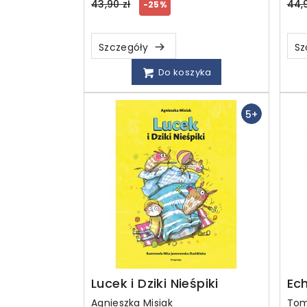
Regular
Reg
43,90 zł
44,9
-25%
price
pri
Szczegóły
Sz
Do koszyka
5+
Lucek i Dziki Nieśpiki
Ech
Agnieszka Misiak
Tom