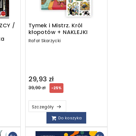
ZCY /
Tymek i Mistrz. Król
kłopotów + NAKLEJKI
ka
Rafał Skarżycki
29,93 zł
Regular
39,90 zł
-25%
price
Szczegóły
Do koszyka