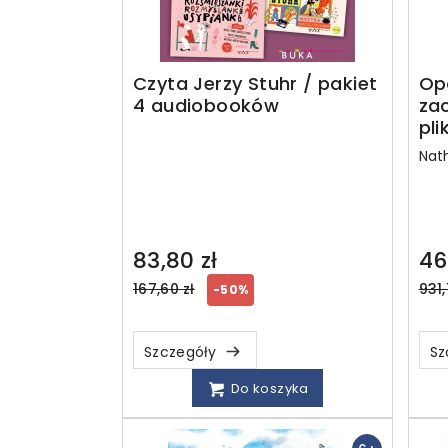
Czyta Jerzy Stuhr / pakiet
Op
4 audiobooków
za
pli
Nat
83,80 zł
46
Regular
Reg
167,60 zł
931,
-50%
price
pri
Szczegóły
Sz
Do koszyka