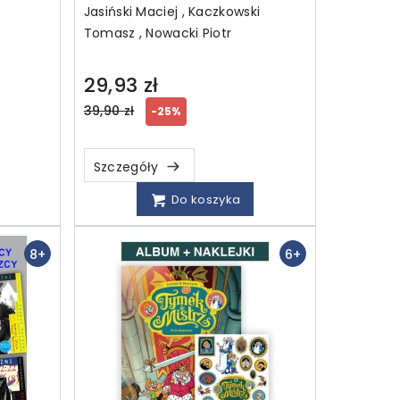
Jasiński Maciej , Kaczkowski
Tomasz , Nowacki Piotr
29,93 zł
Regular
39,90 zł
-25%
price
Szczegóły
Do koszyka
8+
6+