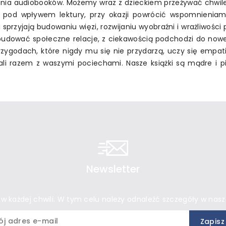
hania audiobooków. Możemy wraz z dzieckiem przeżywać chwil
 pod wpływem lektury, przy okazji powrócić wspomnieniami
 sprzyjają budowaniu więzi, rozwijaniu wyobraźni i wrażliwości
afi budować społeczne relacje, z ciekawością podchodzi do n
ygodach, które nigdy mu się nie przydarzą, uczy się empatii
tali razem z waszymi pociechami. Nasze książki są mądre i p
Newsletter
 każdej chwili. W tym celu należy odnaleźć szczegóły w nasze