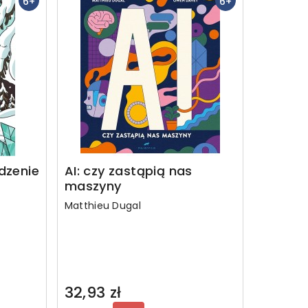
6+
6+
udzenie
AI: czy zastąpią nas
maszyny
Matthieu Dugal
32,93 zł