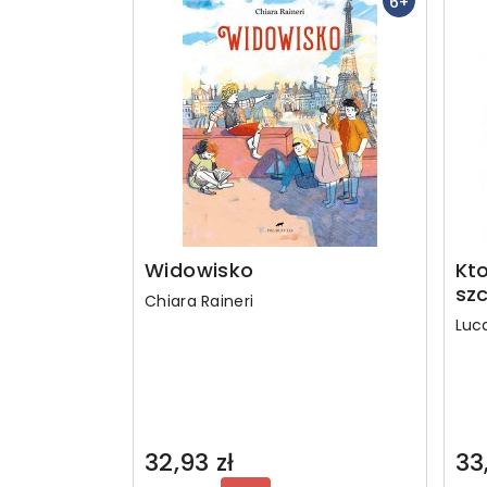
6+
Widowisko
Kto
sz
Chiara Raineri
Luca
32,93 zł
33