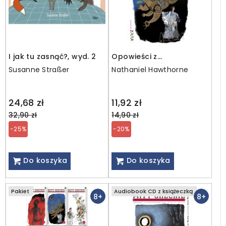
I jak tu zasnąć?, wyd. 2
Opowieści z
zaczarowanego lasu.
Susanne Straßer
Nathaniel Hawthorne
NASIONA GRANATU /
ebook
Regular
Regular
24,68 zł
11,92 zł
price
price
32,90 zł
14,90 zł
-25%
-20%
Do koszyka
Do koszyka
Pakiet
Audiobook CD z książeczką
8+
8+