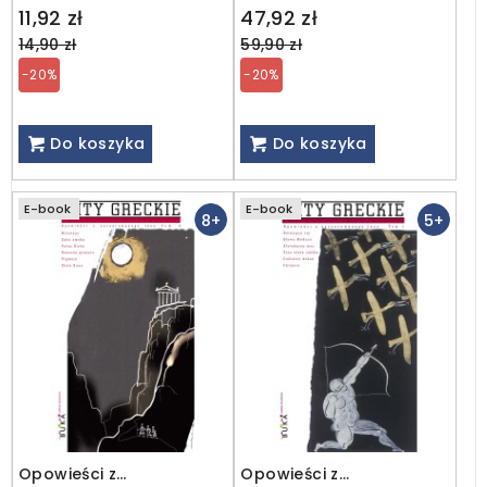
Regular
Regular
11,92 zł
47,92 zł
price
price
14,90 zł
59,90 zł
-20%
-20%
Do koszyka
Do koszyka
E-book
E-book
8+
5+
Opowieści z
Opowieści z