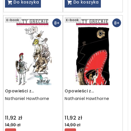
Do koszyka
Do koszyka
E-book
E-book
8+
8+
Opowieści z
Opowieści z
zaczarowanego lasu.
zaczarowanego lasu.
Nathaniel Hawthorne
Nathaniel Hawthorne
PAŁAC KIRKE / EBOOK
Zęby smoka / ebook
Regular
Regular
11,92 zł
11,92 zł
price
price
14,90 zł
14,90 zł