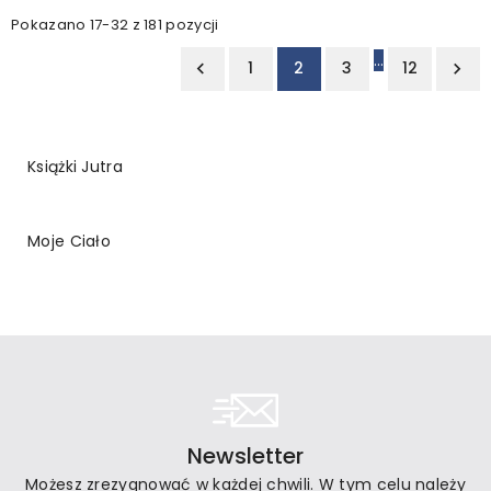
Pokazano 17-32 z 181 pozycji
…
1
2
3
12


Książki Jutra
Moje Ciało
Newsletter
Możesz zrezygnować w każdej chwili. W tym celu należy