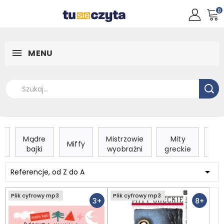
0
MENU
Mądre
Mistrzowie
Mity
Mo
Miffy
k
bajki
wyobraźni
greckie
cia

Referencje, od Z do A
Plik cyfrowy mp3
Plik cyfrowy mp3
3+
8+