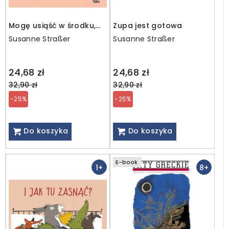
Mogę usiąść w środku,
Zupa jest gotowa
kotku?
Susanne Straßer
Susanne Straßer
Regular
Regular
24,68 zł
24,68 zł
price
price
32,90 zł
32,90 zł
-25%
-25%
Do koszyka
Do koszyka
E-book
1+
8+