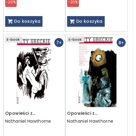
-20%
-20%
Do koszyka
Do koszyka
E-book
E-book
7+
8+
Opowieści z
Opowieści z
zaczarowanego lasu.
zaczarowanego lasu
Nathaniel Hawthorne
Nathaniel Hawthorne
Minotaur / ebook
TOM 1-2 / ebook