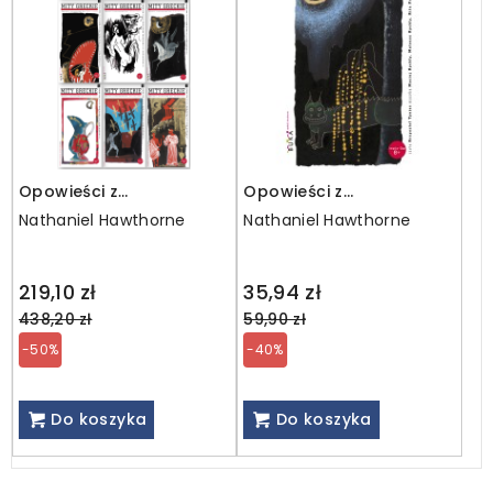
Opowieści z
Opowieści z
zaczarowanego lasu
zaczarowanego lasu.
Nathaniel Hawthorne
Nathaniel Hawthorne
PAKIET / 10 części
Złote Runo
Regular
Regular
219,10 zł
35,94 zł
price
price
438,20 zł
59,90 zł
-50%
-40%
Do koszyka
Do koszyka