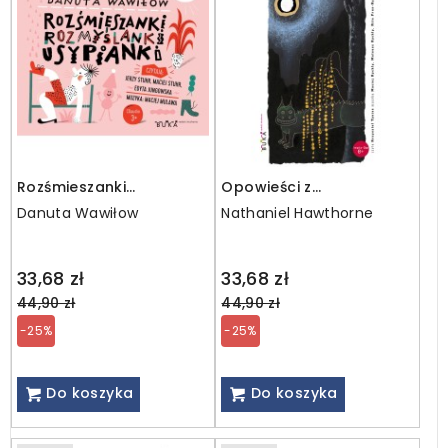
Rozśmieszanki
Opowieści z
Rozmyślanki Usypianki /
zaczarowanego lasu.
Danuta Wawiłow
Nathaniel Hawthorne
mp3
Złote Runo / mp3
Regular
Regular
33,68 zł
33,68 zł
price
price
44,90 zł
44,90 zł
-25%
-25%
Do koszyka
Do koszyka