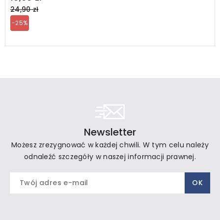
price
24,90 zł
-25%
Newsletter
Możesz zrezygnować w każdej chwili. W tym celu należy
odnaleźć szczegóły w naszej informacji prawnej.