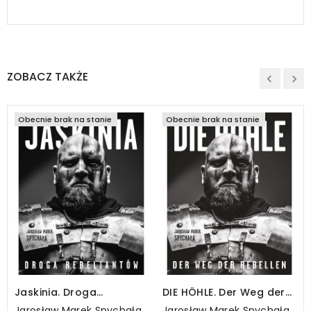
ZOBACZ TAKŻE
Obecnie brak na stanie
Obecnie brak na stanie
Jaskinia. Droga
DIE HÖHLE. Der Weg der
rebeliantów
Rebellen
Jarosław Marek Spychała
Jarosław Marek Spychała