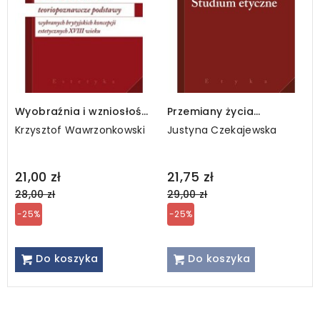
Wyobraźnia i wzniosłość.
Przemiany życia
Teoriopoznawcze
rodzinnego. Studium
Krzysztof Wawrzonkowski
Justyna Czekajewska
podstawy wybranych
etyczne
brytyjskich koncepcji
estetycznych XVIII wieku
Regular
Regular
21,00 zł
21,75 zł
price
price
28,00 zł
29,00 zł
-25%
-25%
Do koszyka
Do koszyka