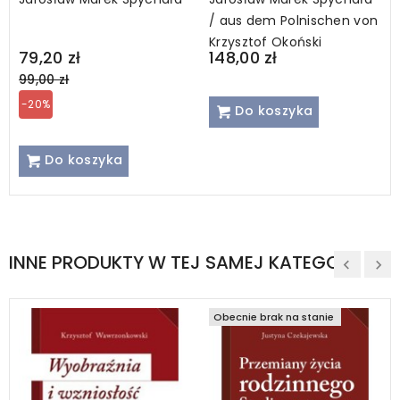
/ aus dem Polnischen von
Krzysztof Okoński
Regular
79,20 zł
148,00 zł
price
99,00 zł
-20%
Do koszyka
Do koszyka
INNE PRODUKTY W TEJ SAMEJ KATEGORII
Obecnie brak na stanie