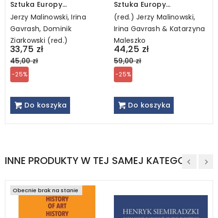
Sztuka Europy
Sztuka Europy
Wschodniej • Искусство
Wschodniej, t. 4
Jerzy Malinowski, Irina
(red.) Jerzy Malinowski,
Восточной Европы • Art of
Gavrash, Dominik
Irina Gavrash & Katarzyna
the East Europe • Tom 3
Ziarkowski (red.)
Maleszko
Regular
Regular
33,75 zł
44,25 zł
price
price
45,00 zł
59,00 zł
-25%
-25%
Do koszyka
Do koszyka
INNE PRODUKTY W TEJ SAMEJ KATEGORII
Obecnie brak na stanie