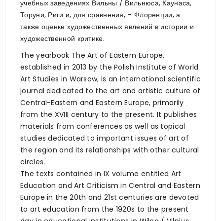
учебных заведениях Вильны / Вильнюса, Каунаса,
Торуни, Риги и, для сравнения, – Флоренции, а
также оценке художественных явлений в истории и
художественной критике.
The yearbook The Art of Eastern Europe,
established in 2013 by the Polish Institute of World
Art Studies in Warsaw, is an international scientific
journal dedicated to the art and artistic culture of
Central-Eastern and Eastern Europe, primarily
from the XVIII century to the present. It publishes
materials from conferences as well as topical
studies dedicated to important issues of art of
the region and its relationships with other cultural
circles.
The texts contained in IX volume entitled Art
Education and Art Criticism in Central and Eastern
Europe in the 20th and 21st centuries are devoted
to art education from the 1920s to the present
day in educational institutions in Wilno / Vilnius,