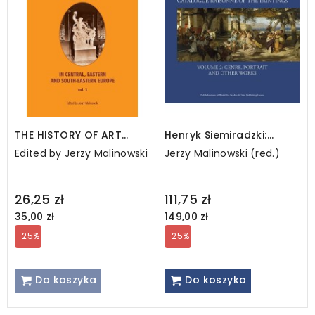
THE HISTORY OF ART
Henryk Siemiradzki:
HISTORY IN CENTRAL,
Catalogue Raisonné of
Edited by Jerzy Malinowski
Jerzy Malinowski (red.)
EASTERN AND SOUTH-
the Paintings, Vol. 2
EASTERN EUROPE. Vol. 1
Regular
Regular
26,25 zł
111,75 zł
price
price
35,00 zł
149,00 zł
-25%
-25%
Do koszyka
Do koszyka