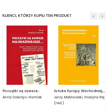
KLIENCI, KTÓRZY KUPILI TEN PRODUKT
Początki są zawsze
Sztuka Europy Wschodniej,
S
najważniejsze…
tom X
t
Anna Dzierżyc-Horniak
Jerzy Malinowski, Grażyna Raj
J
(red.)
P