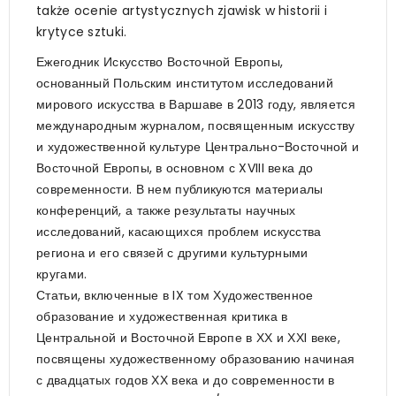
także ocenie artystycznych zjawisk w historii i
krytyce sztuki.
Ежегодник Искусство Восточной Европы,
основанный Польским институтом исследований
мирового искусства в Варшаве в 2013 году, является
международным журналом, посвященным искусству
и художественной культуре Центрально-Восточной и
Восточной Европы, в основном с XVIII века до
современности. В нем публикуются материалы
конференций, а также результаты научных
исследований, касающихся проблем искусства
региона и его связей с другими культурными
кругами.
Статьи, включенные в IX том Художественное
образование и художественная критика в
Центральной и Восточной Европе в ХХ и ХХI веке,
посвящены художественному образованию начиная
с двадцатых годов ХХ века и до современности в