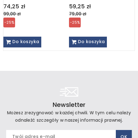
Regular
Regular
R
74,25 zł
59,25 zł
5
price
price
p
99,00 zł
79,00 zł
7
-25%
-25%
Do koszyka
Do koszyka
Newsletter
Możesz zrezygnować w każdej chwili. W tym celu należy
odnaleźć szczegóły w naszej informacji prawnej.