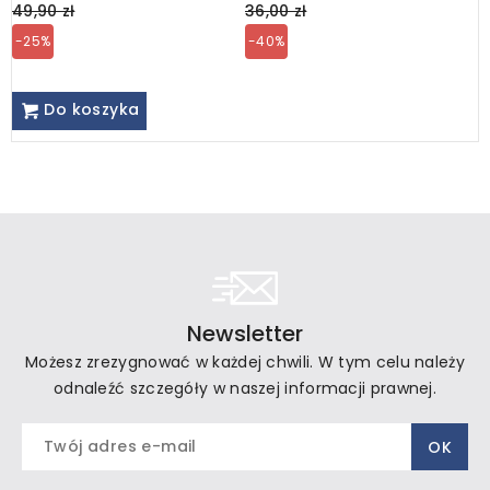
price
price
p
49,90 zł
36,00 zł
2
-25%
-40%
-
Do koszyka
Newsletter
Możesz zrezygnować w każdej chwili. W tym celu należy
odnaleźć szczegóły w naszej informacji prawnej.