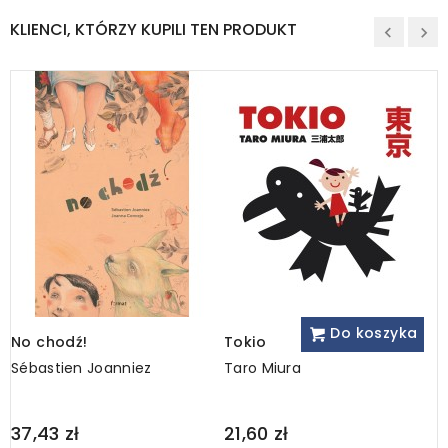
KLIENCI, KTÓRZY KUPILI TEN PRODUKT
Do koszyka
No chodź!
Tokio
W
Sébastien Joanniez
Taro Miura
E
Regular
Regular
R
37,43 zł
21,60 zł
9