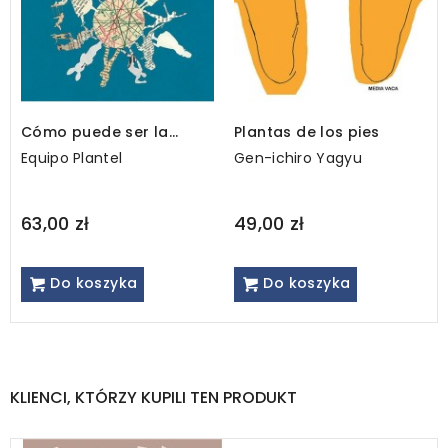
Cómo puede ser la
Plantas de los pies
democracia
Equipo Plantel
Gen-ichiro Yagyu
63,00 zł
49,00 zł
Do koszyka
Do koszyka
KLIENCI, KTÓRZY KUPILI TEN PRODUKT