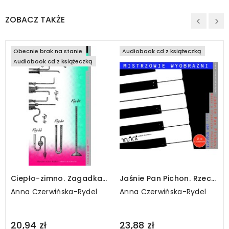
ZOBACZ TAKŻE
Obecnie brak na stanie
Audiobook cd z książeczką
Audiobook cd z książeczką
Ciepło-zimno. Zagadka
Jaśnie Pan Pichon. Rzecz
Fahrenheita
o Fryderyku Chopinie /
Anna Czerwińska-Rydel
Anna Czerwińska-Rydel
CD
Regular
Regular
20,94 zł
23,88 zł