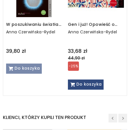
W poszukiwaniu światła.
Gen i już! Opowieść o
Opowieść o Marii
Stefanie Banachu / MP3
Anna Czerwińska-Rydel
Anna Czerwińska-Rydel
Skłodowskiej-Curie
Regular
39,80 zł
33,68 zł
price
44,90 zł
-25%
Do koszyka
Do koszyka
KLIENCI, KTÓRZY KUPILI TEN PRODUKT