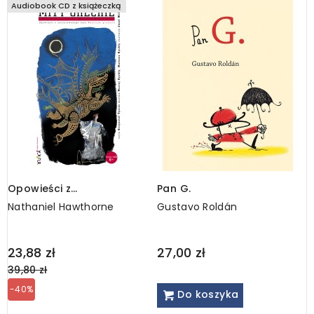
Audiobook CD z książeczką
Opowieści z
Pan G.
C
zaczarowanego lasu.
F
Nathaniel Hawthorne
Gustavo Roldán
A
NASIONA GRANATU
Regular
R
23,88 zł
27,00 zł
2
price
p
39,80 zł
3
-40%
Do koszyka