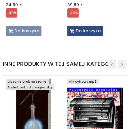
price
price
34,90 zł
39,80 zł
-40%
-40%
Do koszyka
Do koszyka
INNE PRODUKTY W TEJ SAMEJ KATEGORII
Obecnie brak na stanie
Plik cyfrowy mp3
Audiobook cd z książeczką