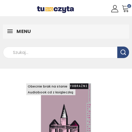
0
MENU
Obecnie brak na stanie
Obecnie brak na stanie
Audiobook cd z książeczką
Audiobook cd z książeczką