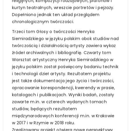
religijnych, kompozycji rodzajowych, plafonów i
kurtyn teatralnych, wreszcie portretów i pejzaży.
Dopełniono jednak ten układ przeglądem
chronologicznym twórczości.
Trzeci tom Głosy o twórczości Henryka
Siemiradzkiego w języku polskim obok studiów nad
twórczością i działalnością artysty zawiera wykaz
źródeł archiwalnych i bibliografię. Czwarty tom
Warsztat artystyczny Henryka Siemiradzkiego w
języku polskim został poświęcony badaniu technik
i technologii dzieł artysty. Rezultatem projektu
jest także dokumentacja jego życia i twórczości,
opracowanie korespondencji, kwerendy w prasie,
katalogach i publikacjach. Wyniki badań, zostały
zawarte m.in. w czterech wydanych tomach
studiów, będących rezultatem
międzynarodowych konferencji m.in. w Krakowie
w 2017 i w Rzymie w 2018 roku.
Zrealizowany projekt otwiera nowe perspektywy