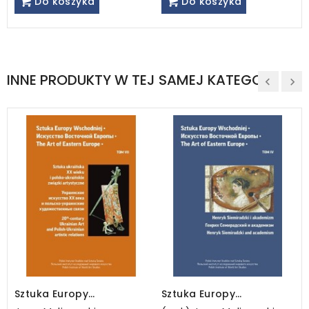
Do koszyka
Do koszyka
INNE PRODUKTY W TEJ SAMEJ KATEGORII
Sztuka Europy
Sztuka Europy
Wschodniej, tom VII
Wschodniej, t. 4