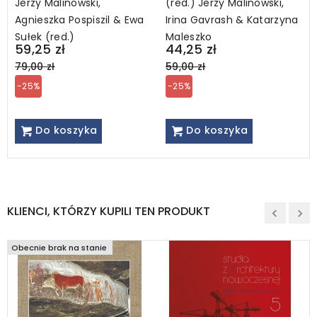
Jerzy Malinowski,
(red.) Jerzy Malinowski,
Agnieszka Pospiszil & Ewa
Irina Gavrash & Katarzyna
Sułek (red.)
Maleszko
Regular
Regular
59,25 zł
44,25 zł
price
price
79,00 zł
59,00 zł
-25%
-25%
Do koszyka
Do koszyka
KLIENCI, KTÓRZY KUPILI TEN PRODUKT
Obecnie brak na stanie