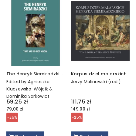
The Henryk Siemiradzki.
Korpus dzieł malarskich
That we do not know
Henryka Siemiradzkiego,
Edited by Agnieszka
Jerzy Malinowski (red.)
t. 2A
Kluczewska-Wójcik &
Dominika Sarkowicz
Regular
Regular
59,25 zł
111,75 zł
price
price
79,00 zł
149,00 zł
-25%
-25%