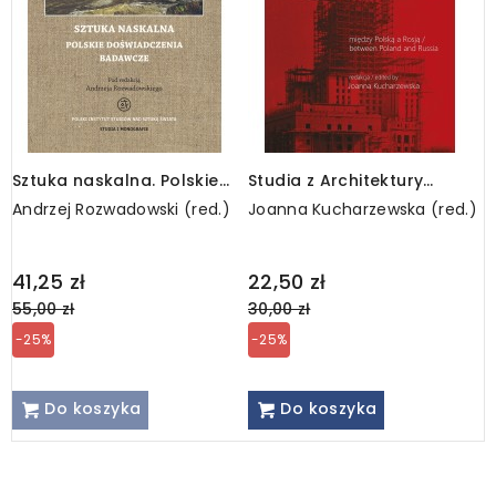
Sztuka naskalna. Polskie
Studia z Architektury
P
doświadczenia badawcze
Nowoczesnej, nr 5/2013.
L
Andrzej Rozwadowski (red.)
Joanna Kucharzewska (red.)
W
Między Polską a Rosją
K
Regular
Regular
R
41,25 zł
22,50 zł
5
price
price
p
55,00 zł
30,00 zł
7
-25%
-25%
Do koszyka
Do koszyka