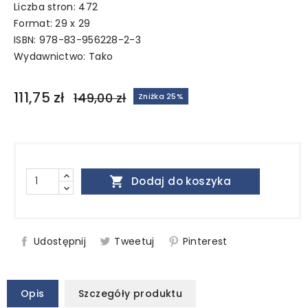
Liczba stron: 472
Format: 29 x 29
ISBN: 978-83-956228-2-3
Wydawnictwo:
Tako
111,75 zł
149,00 zł
Zniżka 25%

Dodaj do koszyka
Udostępnij
Tweetuj
Pinterest
Opis
Szczegóły produktu