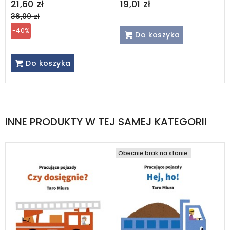
Regular
21,60 zł
19,01 zł
price
36,00 zł
-40%
Do koszyka
Do koszyka
INNE PRODUKTY W TEJ SAMEJ KATEGORII
Obecnie brak na stanie