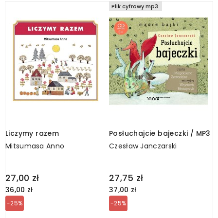
Plik cyfrowy mp3
Liczymy razem
Posłuchajcie bajeczki / MP3
K
Mitsumasa Anno
Czesław Janczarski
M
Regular
Regular
R
27,00 zł
27,75 zł
2
price
price
p
36,00 zł
37,00 zł
3
-25%
-25%