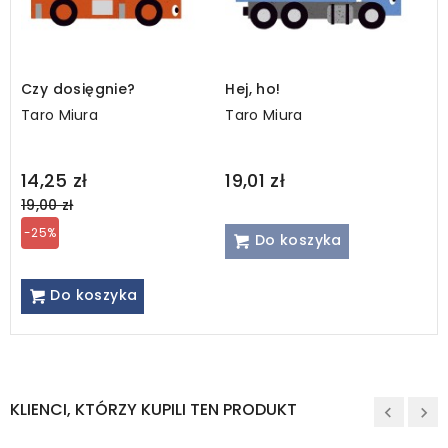
Czy dosięgnie?
Hej, ho!
Taro Miura
Taro Miura
Regular
14,25 zł
19,01 zł
price
19,00 zł
-25%
Do koszyka
Do koszyka
KLIENCI, KTÓRZY KUPILI TEN PRODUKT