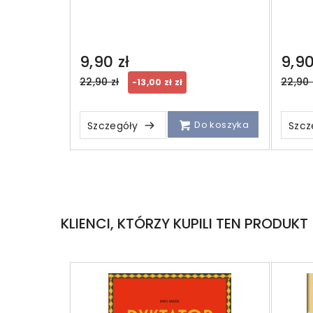
9,90 zł
9,90
Regular
Regul
22,90 zł
22,90 
-13,00 zł zł
price
price
Do koszyka
Szczegóły
Szcz
KLIENCI, KTÓRZY KUPILI TEN PRODUKT