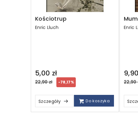
Kościotrup
Mum
Enric Lluch
Enric 
5,00 zł
9,90
Regular
Regul
22,90 zł
22,90 
-78,17%
price
price
Do koszyka
Szczegóły
Szcz