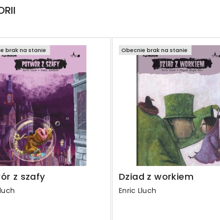
RII
e brak na stanie
Obecnie brak na stanie
ór z szafy
Dziad z workiem
Lluch
Enric Lluch