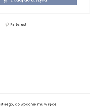

Dodaj do koszyka
j
Pinterest
ystkiego, co wpadnie mu w ręce.