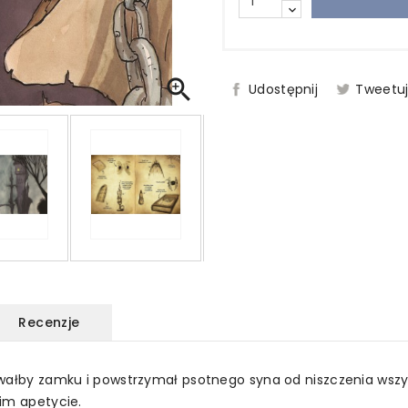

Udostępnij
Tweetu
Recenzje
owałby zamku i powstrzymał psotnego syna od niszczenia wsz
im apetycie.