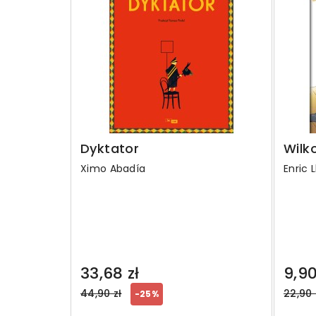
Dyktator
Wilk
Ximo Abadía
Enric 
33,68 zł
9,90
Regular
Regul
44,90 zł
22,90 
-25%
price
price