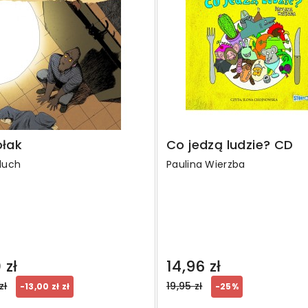
ołak
Co jedzą ludzie? CD
Lluch
Paulina Wierzba
 zł
14,96 zł
ar
Regular
zł
19,95 zł
-13,00 zł zł
-25%
price