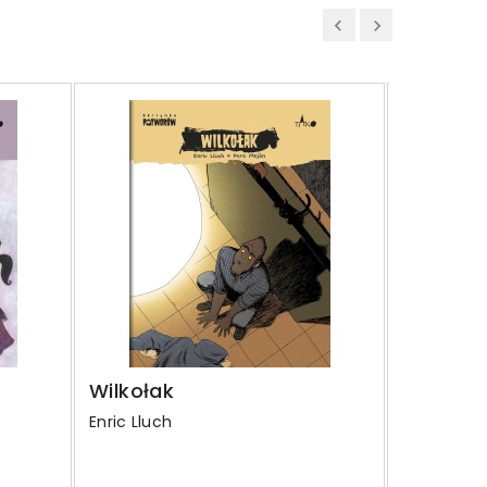
Obecnie bra
Wilkołak
Mumia
Enric Lluch
Enric Lluch