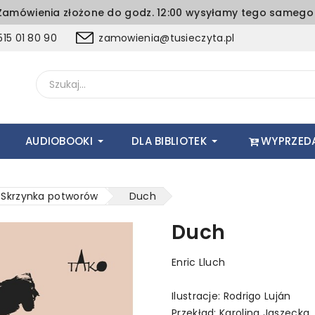
amówienia złożone do godz. 12:00 wysyłamy tego samego 
15 01 80 90
zamowienia@tusieczyta.pl
AUDIOBOOKI
DLA BIBLIOTEK
WYPRZED
Skrzynka potworów
Duch
Duch
Enric Lluch
Ilustracje: Rodrigo Luján
Przekład: Karolina Jaszecka