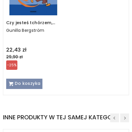
Czy jesteś tchórzem,
Albercie?
Gunilla Bergström
Regular
22,43 zł
price
29,90 zł
-25%
Do koszyka
INNE PRODUKTY W TEJ SAMEJ KATEGORII