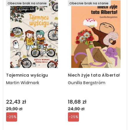
Obecnie brak na stanie
Obecnie brak na stanie
Tajemnica wyścigu
Niech żyje tata Alberta!
Martin Widmark
Gunilla Bergström
Regular
Regular
22,43 zł
18,68 zł
price
price
29,90 zł
24,90 zł
-25%
-25%