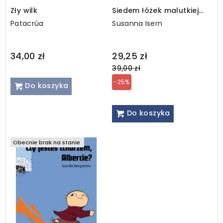
Zły wilk
Siedem łóżek malutkiej
Popielicy
Patacrúa
Susanna Isern
Regular
34,00 zł
29,25 zł
price
39,00 zł
-25%
Do koszyka
Do koszyka
Obecnie brak na stanie