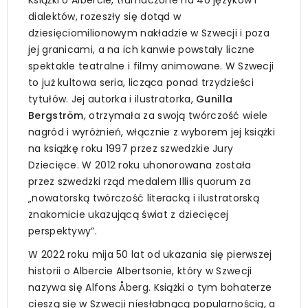
dialektów, rozeszły się dotąd w
dziesięciomilionowym nakładzie w Szwecji i poza
jej granicami, a na ich kanwie powstały liczne
spektakle teatralne i filmy animowane. W Szwecji
to już kultowa seria, licząca ponad trzydzieści
tytułów. Jej autorka i ilustratorka,
Gunilla
Bergström
, otrzymała za swoją twórczość wiele
nagród i wyróżnień, włącznie z wyborem jej książki
na książkę roku 1997 przez szwedzkie Jury
Dziecięce. W 2012 roku uhonorowana została
przez szwedzki rząd medalem Illis quorum za
„nowatorską twórczość literacką i ilustratorską
znakomicie ukazującą świat z dziecięcej
perspektywy”.
W 2022 roku mija 50 lat od ukazania się pierwszej
historii o Albercie Albertsonie, który w Szwecji
nazywa się Alfons Åberg. Książki o tym bohaterze
cieszą się w Szwecji niesłabnącą popularnością, a