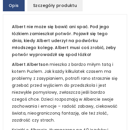
Opis
Szczegóły produktu
Albert nie może się bawić ani spać. Pod jego
łóżkiem zamieszkał potwór. Pojawił się tego
dnia, kiedy Albert uderzył na podwórku
młodszego kolegę. Albert musi coś zrobić, żeby
potwór wyprowadził się spod łóżka!
Albert Albertson
mieszka z bardzo miłym tatą i
kotem Puzlem. Jak każdy kilkulatek czasem ma
problemy z zasypianiem, potrafi rano strasznie się
grzebać przed wyjściem do przedszkola i jest
niezwykle pomysłowy, zwłaszcza jeśli bardzo
czegoś chce. Dzieci rozpoznają w Albercie swoje
zachowania i emocje – radość zabawy, ciekawość
świata, nieograniczoną fantazję, ale też złość,
zazdrość czy strach.
Książki o Albercie, tłumaczone na 40 języków i