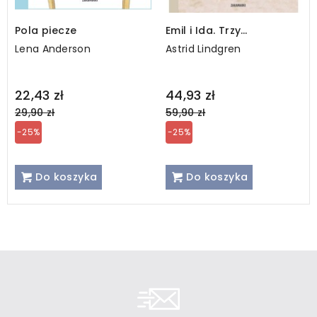
Pola piecze
Emil i Ida. Trzy
opowiadania
Lena Anderson
Astrid Lindgren
Regular
Regular
22,43 zł
44,93 zł
price
price
29,90 zł
59,90 zł
-25%
-25%
Do koszyka
Do koszyka