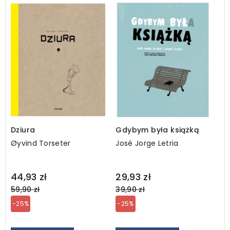
Dziura
Gdybym była książką
Øyvind Torseter
José Jorge Letria
Regular
Regular
44,93 zł
29,93 zł
price
price
59,90 zł
39,90 zł
-25%
-25%