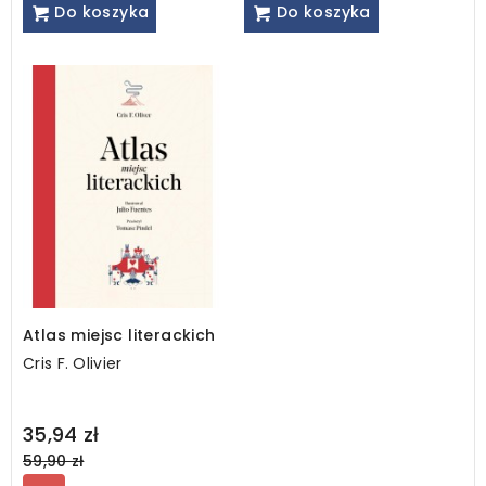
Do koszyka
Do koszyka
Atlas miejsc literackich
Cris F. Olivier
Regular
35,94 zł
price
59,90 zł