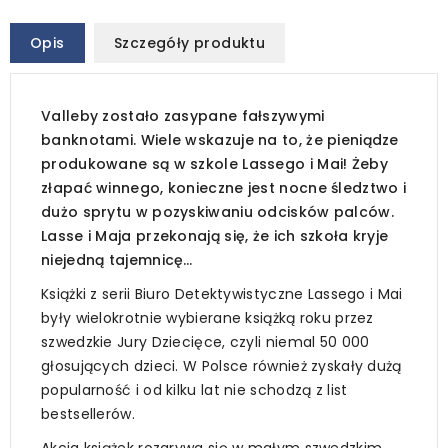
Opis
Szczegóły produktu
Valleby zostało zasypane fałszywymi
banknotami. Wiele wskazuje na to, że pieniądze
produkowane są w szkole Lassego i Mai! Żeby
złapać winnego, konieczne jest nocne śledztwo i
dużo sprytu w pozyskiwaniu odcisków palców.
Lasse i Maja przekonają się, że ich szkoła kryje
niejedną tajemnicę…
Książki z serii Biuro Detektywistyczne Lassego i Mai
były wielokrotnie wybierane książką roku przez
szwedzkie Jury Dziecięce, czyli niemal 50 000
głosujących dzieci. W Polsce również zyskały dużą
popularność i od kilku lat nie schodzą z list
bestsellerów.
Akcja książek rozgrywa się w małym szwedzkim