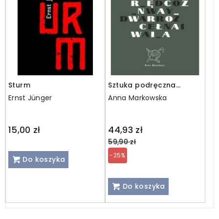
Sturm
Sztuka podręczna
Wrocławia. Od rzeczy do
Ernst Jünger
Anna Markowska
wydarzenia
Regular
15,00 zł
44,93 zł
price
59,90 zł
-25%
Do koszyka
Do koszyka