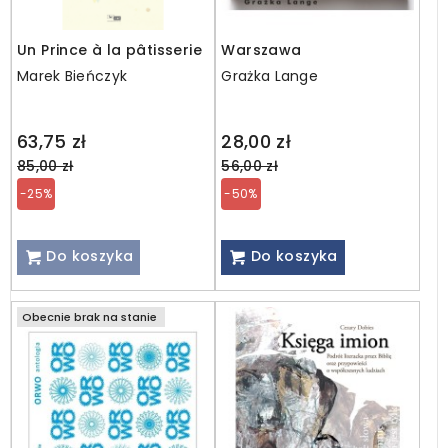
Un Prince à la pâtisserie
Warszawa
Marek Bieńczyk
Grażka Lange
Regular
Regular
63,75 zł
28,00 zł
price
price
85,00 zł
56,00 zł
-25%
-50%
Do koszyka
Do koszyka
Obecnie brak na stanie