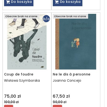
Do koszyka
Do koszyka
Obecnie brak na stanie
Obecnie brak na stanie
b/o
Coup de foudre
Ne le dis à personne
Wisława Szymborska
Joanna Concejo
Regular
Regular
75,00 zł
67,50 zł
price
price
100,00 zł
90,00 zł