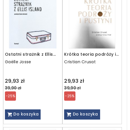
Ostatni strażnik z Ellis
Krótka teoria podróży i
Island
pustyni
Gaëlle Josse
Cristian Crusat
Regular
Regular
29,93 zł
29,93 zł
price
price
39,90 zł
39,90 zł
-25%
-25%
Do koszyka
Do koszyka