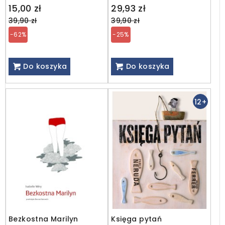
Regular
Regular
15,00 zł
29,93 zł
price
price
39,90 zł
39,90 zł
-62%
-25%
Do koszyka
Do koszyka
12+
Bezkostna Marilyn
Księga pytań