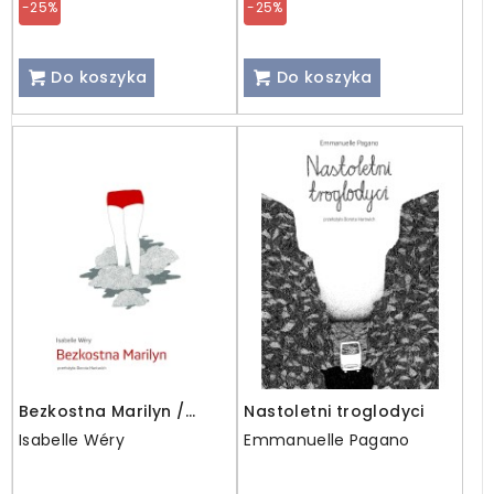
-25%
-25%
Do koszyka
Do koszyka
Bezkostna Marilyn /
Nastoletni troglodyci
wyprzedaż
Isabelle Wéry
Emmanuelle Pagano