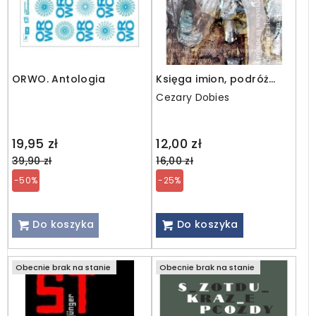
ORWO. Antologia
Księga imion, podróż
literacka przez Biblię
Cezary Dobies
oraz przypowieści o
współczesnych ludziach
Regular
Regular
19,95 zł
12,00 zł
price
price
39,90 zł
16,00 zł
-50%
-25%
Do koszyka
Do koszyka
Obecnie brak na stanie
Obecnie brak na stanie