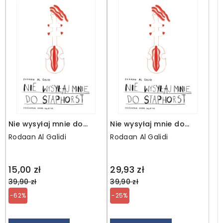
Nie wysyłaj mnie do
Nie wysyłaj mnie do
Staphorst / wyprzedaż
Staphorst
Rodaan Al Galidi
Rodaan Al Galidi
Regular
Regular
15,00 zł
29,93 zł
price
price
39,90 zł
39,90 zł
-62%
-25%