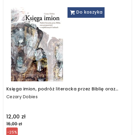
Do koszyka
Księga imion, podróż literacka przez Biblię oraz
przypowieści o współczesnych ludziach
Cezary Dobies
Regular
12,00 zł
price
16,00 zł
-25%