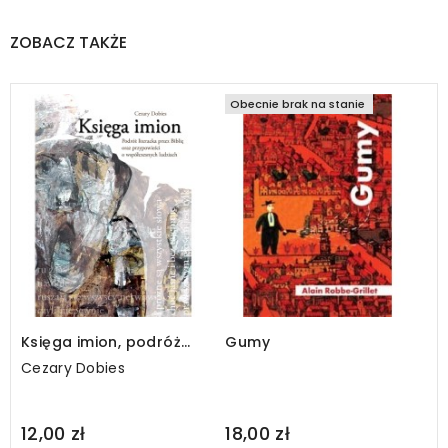
ZOBACZ TAKŻE
Obecnie brak na stanie
Księga imion, podróż
Gumy
literacka przez Biblię
Cezary Dobies
oraz przypowieści o
współczesnych
ludziach
Regular
Regular
12,00 zł
18,00 zł