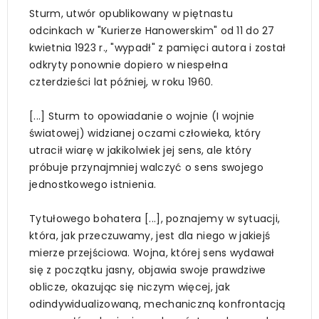
Sturm, utwór opublikowany w piętnastu
odcinkach w "Kurierze Hanowerskim" od 11 do 27
kwietnia 1923 r., "wypadł" z pamięci autora i został
odkryty ponownie dopiero w niespełna
czterdzieści lat później, w roku 1960.
[...] Sturm to opowiadanie o wojnie (I wojnie
światowej) widzianej oczami człowieka, który
utracił wiarę w jakikolwiek jej sens, ale który
próbuje przynajmniej walczyć o sens swojego
jednostkowego istnienia.
Tytułowego bohatera [...], poznajemy w sytuacji,
która, jak przeczuwamy, jest dla niego w jakiejś
mierze przejściowa. Wojna, której sens wydawał
się z początku jasny, objawia swoje prawdziwe
oblicze, okazując się niczym więcej, jak
odindywidualizowaną, mechaniczną konfrontacją