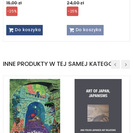
price
price
16,00 zł
24,00 zł
-25%
-25%
Do koszyka
Do koszyka
INNE PRODUKTY W TEJ SAMEJ KATEGORII