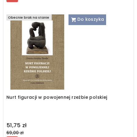
Obecnie brak na stanie
Do koszyka
Nurt figuracji w powojennej rzeźbie polskiej
Regular
51,75 zł
price
69,00 zł