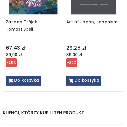
Zasada Trójek
Art of Japan, Japanisms
and Polish-Japanese Art
Tomasz Spell
Relations
Regular
Regular
67,43 zł
29,25 zł
price
price
89,90 zł
39,00 zł
-25%
-25%
Do koszyka
Do koszyka
KLIENCI, KTÓRZY KUPILI TEN PRODUKT