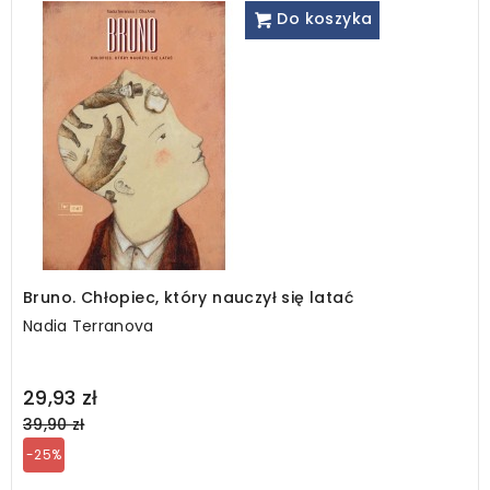
Do koszyka
Bruno. Chłopiec, który nauczył się latać
Nadia Terranova
Regular
29,93 zł
price
39,90 zł
-25%