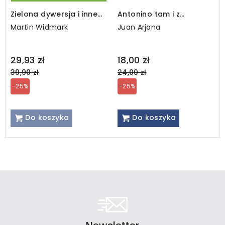
Zielona dywersja i inne
Antonino tam i z
komiksy
powrotem
Martin Widmark
Juan Arjona
Regular
Regular
29,93 zł
18,00 zł
price
price
39,90 zł
24,00 zł
-25%
-25%
Do koszyka
Do koszyka