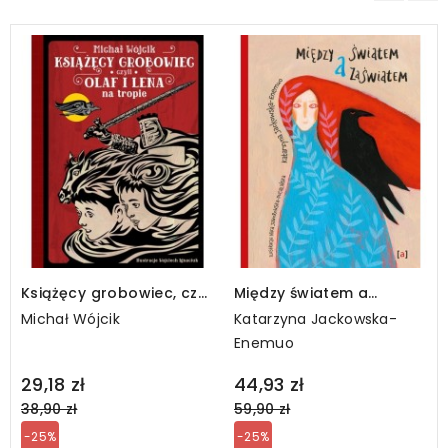
Książęcy grobowiec, czyli
Między światem a
Olaf i Lena na tropie
zaświatem
Michał Wójcik
Katarzyna Jackowska-
Enemuo
Regular
Regular
29,18 zł
44,93 zł
price
price
38,90 zł
59,90 zł
-25%
-25%