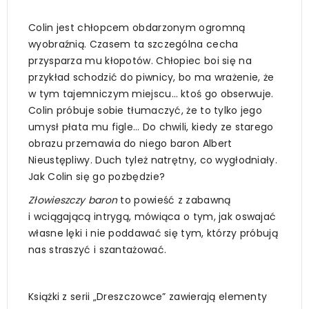
Colin jest chłopcem obdarzonym ogromną
wyobraźnią. Czasem ta szczególna cecha
przysparza mu kłopotów. Chłopiec boi się na
przykład schodzić do piwnicy, bo ma wrażenie, że
w tym tajemniczym miejscu… ktoś go obserwuje.
Colin próbuje sobie tłumaczyć, że to tylko jego
umysł płata mu figle… Do chwili, kiedy ze starego
obrazu przemawia do niego baron Albert
Nieustępliwy. Duch tyleż natrętny, co wygłodniały.
Jak Colin się go pozbędzie?
Złowieszczy baron
to powieść z zabawną
i wciągającą intrygą, mówiąca o tym, jak oswajać
własne lęki i nie poddawać się tym, którzy próbują
nas straszyć i szantażować.
Książki z serii „Dreszczowce” zawierają elementy