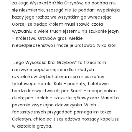
za Jego Wysokość Króla Grzybów, co podoba mu
się niezmiernie, szczególnie że poddani wypełniają
każdy jego rozkaz we wszystkim go wyręczając.
Gorzej, że będąc królem musi stawić czoła
wyzwaniu o wiele trudniejszemu niż szukanie jeżyn
– Królestwu Grzybów grozi wielkie
niebezpieczeństwo i może je uratować tylko król!
„Jego Wysokość Król Grzybów” to trzeci tom
niezwykle popularnej serii dla młodych
czytelników. Jej bohaterami są mieszkańcy
tytułowego hotelu: Kaki – puchaty, fioletowy i
bardzo leniwy stworek; pan Snarf – recepcjonista
duch; pan Leclair – szczur książkowy oraz Marietta,
pozornie zwyczajna dziewczynka. W ich
fantastycznych przygodach pomaga im także
Celestyn, chłopiec z sąsiedztwa noszący kapelusz
w kształcie grzyba.