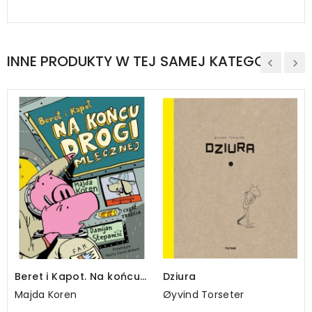
INNE PRODUKTY W TEJ SAMEJ KATEGORII
Beret i Kapot. Na końcu
Dziura
Drogi Mlecznej
Majda Koren
Øyvind Torseter