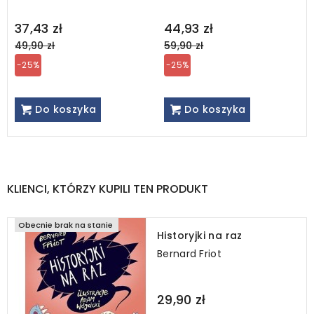
Regular
Regular
37,43 zł
44,93 zł
price
price
49,90 zł
59,90 zł
-25%
-25%
Do koszyka
Do koszyka
KLIENCI, KTÓRZY KUPILI TEN PRODUKT
Obecnie brak na stanie
Historyjki na raz
Bernard Friot
29,90 zł