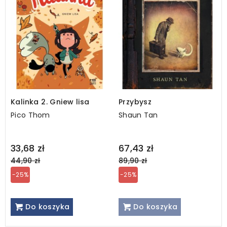
Kalinka 2. Gniew lisa
Przybysz
Pico Thom
Shaun Tan
Regular
Regular
33,68 zł
67,43 zł
price
price
44,90 zł
89,90 zł
-25%
-25%
Do koszyka
Do koszyka