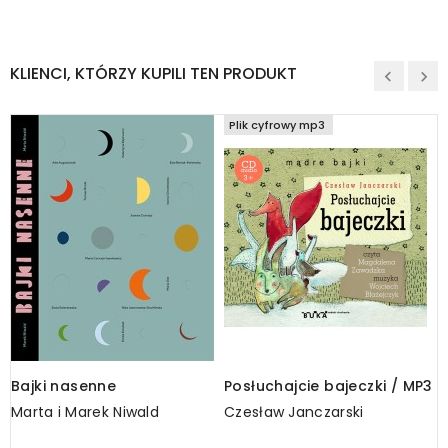
KLIENCI, KTÓRZY KUPILI TEN PRODUKT
Plik cyfrowy mp3
Bajki nasenne
Posłuchajcie bajeczki / MP3
T
Marta i Marek Niwald
Czesław Janczarski
K
E