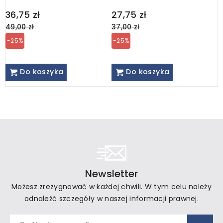
Regular
Regular
R
36,75 zł
27,75 zł
3
price
price
p
49,00 zł
37,00 zł
4
-25%
-25%
Do koszyka
Do koszyka
Newsletter
Możesz zrezygnować w każdej chwili. W tym celu należy
odnaleźć szczegóły w naszej informacji prawnej.