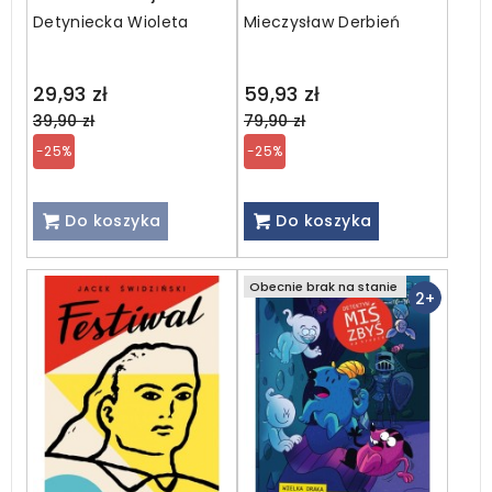
tom 1. Tajemnica
Detyniecka Wioleta
Mieczysław Derbień
starszej pani
Regular
Regular
29,93 zł
59,93 zł
price
price
39,90 zł
79,90 zł
-25%
-25%
Do koszyka
Do koszyka
Obecnie brak na stanie
2+