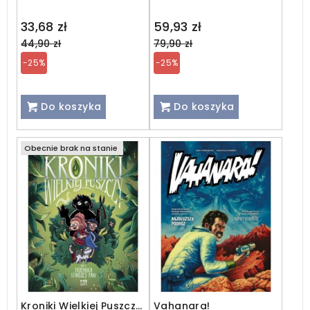
Regular
Regular
33,68 zł
59,93 zł
price
price
44,90 zł
79,90 zł
-25%
-25%
Do koszyka
Do koszyka
Obecnie brak na stanie
Kroniki Wielkiej Puszczy
Vahanara!