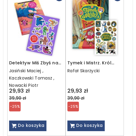
Detektyw Miś Zbyś na
Tymek i Mistrz. Król
tropie. Gdy cię wita
kłopotów + NAKLEJKI
Jasiński Maciej ,
Rafał Skarżycki
kosmita, a rakieta
Kaczkowski Tomasz ,
rozbita + NAKLEJKI
Nowacki Piotr
Regular
Regular
29,93 zł
29,93 zł
price
price
39,90 zł
39,90 zł
-25%
-25%
Do koszyka
Do koszyka