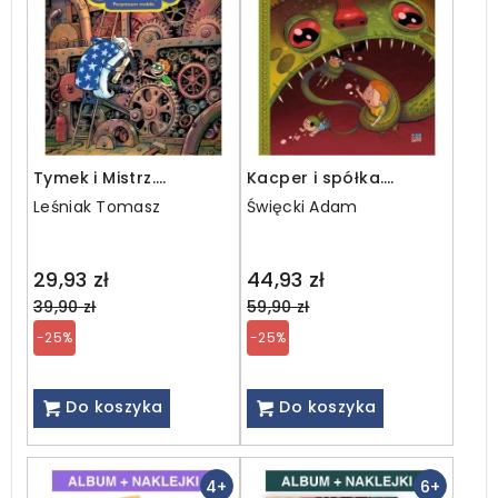
Tymek i Mistrz.
Kacper i spółka.
Perpetuum mobile
Klątwa wodnika
Leśniak Tomasz
Święcki Adam
Regular
Regular
29,93 zł
44,93 zł
price
price
39,90 zł
59,90 zł
-25%
-25%
Do koszyka
Do koszyka
4+
6+