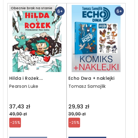
Obecnie brak na stanie
6+
6+
Hilda i Rożek.
Echo Dwa + naklejki
Przebudzenie Pana
Pearson Luke
Tomasz Samojlik
Śniegu
Regular
Regular
37,43 zł
29,93 zł
price
price
49,90 zł
39,90 zł
-25%
-25%