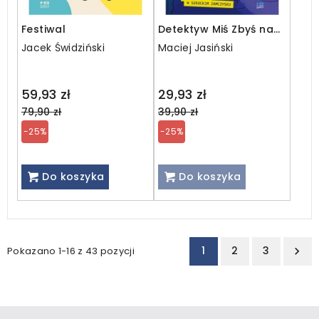
Festiwal
Detektyw Miś Zbyś na
tropie. Wielka draka w
Jacek Świdziński
Maciej Jasiński
szkockim zamczysku
Regular
Regular
59,93 zł
29,93 zł
price
price
79,90 zł
39,90 zł
-25%
-25%
Do koszyka
Do koszyka
1
2
3
Pokazano 1-16 z 43 pozycji
