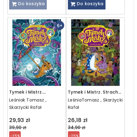
Do koszyka
Do koszyka
6+
Tymek i Mistrz.
Tymek i Mistrz. Strachy
Wyprawa na koniec
na lachy
Leśniak Tomasz ,
LeśniaTomasz , Skarżycki
świata
Skarżycki Rafał
Rafał
Regular
Regular
29,93 zł
26,18 zł
price
price
39,90 zł
34,90 zł
-25%
-25%