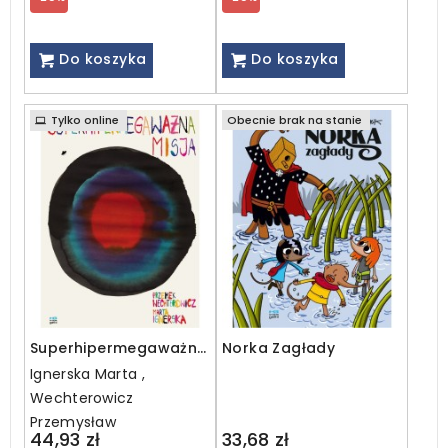
Do koszyka
Do koszyka
Tylko online
Obecnie brak na stanie
Superhipermegaważna
Norka Zagłady
misja
Ignerska Marta ,
Wechterowicz
Przemysław
Regular
Regular
44,93 zł
33,68 zł