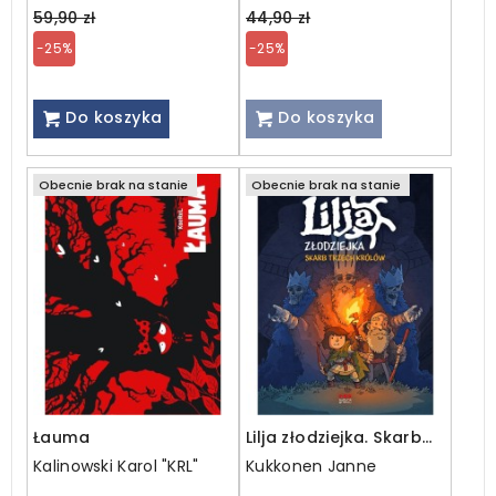
price
price
59,90 zł
44,90 zł
-25%
-25%
Do koszyka
Do koszyka
Obecnie brak na stanie
Obecnie brak na stanie
Łauma
Lilja złodziejka. Skarb
trzech królów
Kalinowski Karol "KRL"
Kukkonen Janne