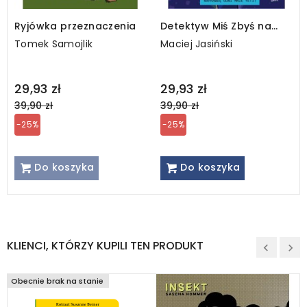
Ryjówka przeznaczenia
Detektyw Miś Zbyś na
tropie. O rety, o rety,
Tomek Samojlik
Maciej Jasiński
naprawdę goni mnie
yeti!
Regular
Regular
29,93 zł
29,93 zł
price
price
39,90 zł
39,90 zł
-25%
-25%
Do koszyka
Do koszyka
KLIENCI, KTÓRZY KUPILI TEN PRODUKT
Obecnie brak na stanie