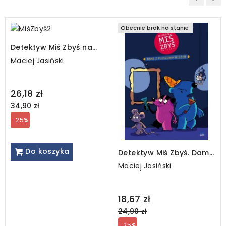
Obecnie brak na stanie
Detektyw Miś Zbyś na
tropie. Złoty Sokół
Maciej Jasiński
Teksański
Regular
26,18 zł
price
34,90 zł
-25%
Do koszyka
Detektyw Miś Zbyś. Dama
z pluszowym misiem
Maciej Jasiński
Regular
18,67 zł
price
24,90 zł
-25%