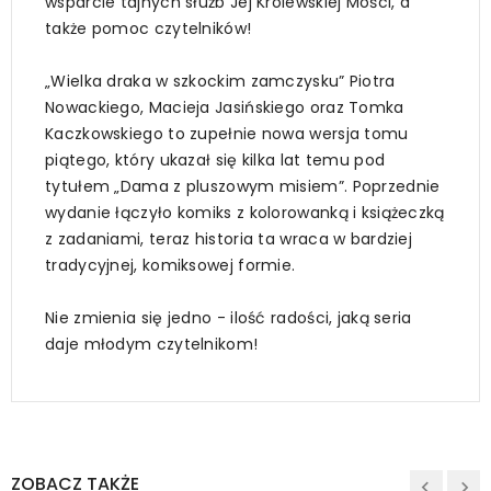
wsparcie tajnych służb Jej Królewskiej Mości, a
także pomoc czytelników!
„Wielka draka w szkockim zamczysku” Piotra
Nowackiego, Macieja Jasińskiego oraz Tomka
Kaczkowskiego to zupełnie nowa wersja tomu
piątego, który ukazał się kilka lat temu pod
tytułem „Dama z pluszowym misiem”. Poprzednie
wydanie łączyło komiks z kolorowanką i książeczką
z zadaniami, teraz historia ta wraca w bardziej
tradycyjnej, komiksowej formie.
Nie zmienia się jedno - ilość radości, jaką seria
daje młodym czytelnikom!
ZOBACZ TAKŻE