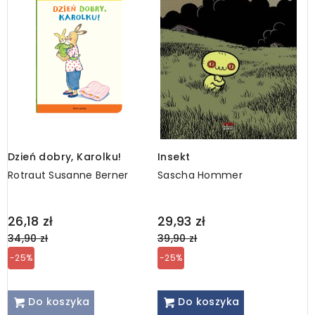
Dzień dobry, Karolku!
Insekt
G
Rotraut Susanne Berner
Sascha Hommer
R
Regular
Regular
R
26,18 zł
29,93 zł
5
price
price
p
34,90 zł
39,90 zł
6
-25%
-25%
Do koszyka
Do koszyka