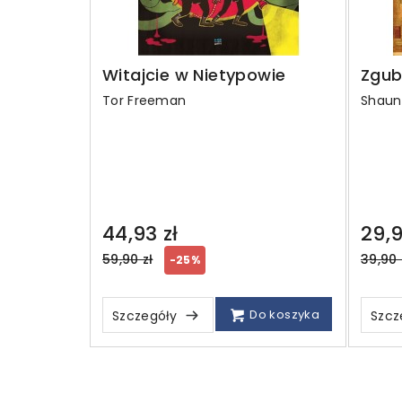
Witajcie w Nietypowie
Zgu
Tor Freeman
Shaun
44,93 zł
29,9
Regular
Regul
59,90 zł
39,90 
-25%
price
price
Do koszyka
Szczegóły
Szcz