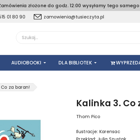
amówienia złożone do godz. 12:00 wysyłamy tego samego 
15 01 80 90
zamowienia@tusieczyta.pl
AUDIOBOOKI
DLA BIBLIOTEK
WYPRZED
. Co za baran!
Kalinka 3. Co
Thom Pico
Ilustracje: Karensac
Przekład: Julia Szustak