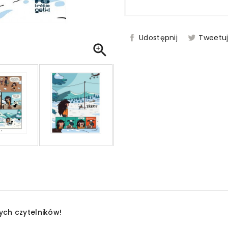
Udostępnij
Tweetu

ych czytelników!