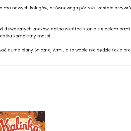
nka ma nowych kolegów, a równowaga pór roku została przywr
chś dziwacznych znaków, dolina wkrótce stanie się celem armi
 dodatku kompletny matoł!
ować durne plany Śnieżnej Armii, a to wcale nie będzie takie pro