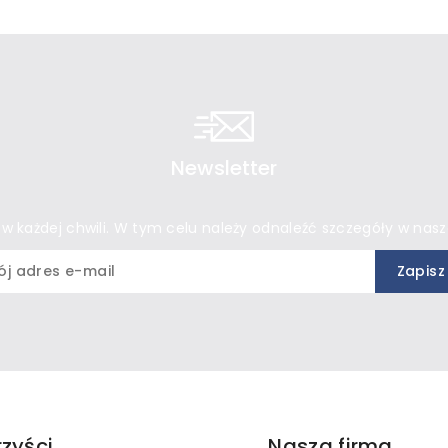
Newsletter
 każdej chwili. W tym celu należy odnaleźć szczegóły w nasze
rzyści
Nasza firma