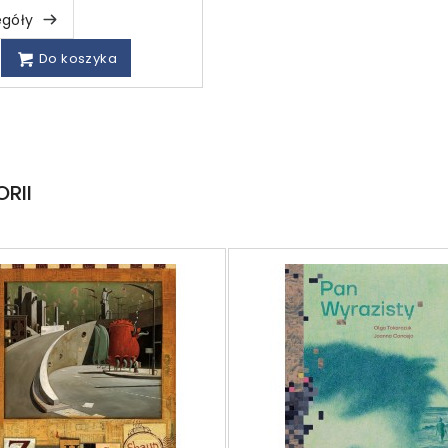
egóły
Do koszyka
RII