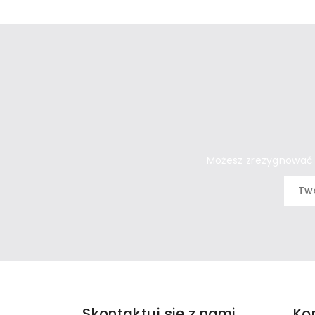
Możesz zrezygnować w
Skontaktuj się z nami
Ko