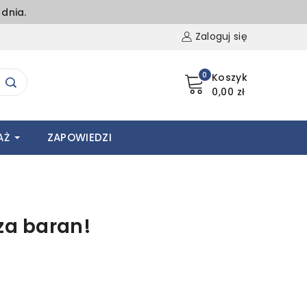
dnia.
Zaloguj się
0
Koszyk
0,00 zł
AŻ
ZAPOWIEDZI
 za baran!