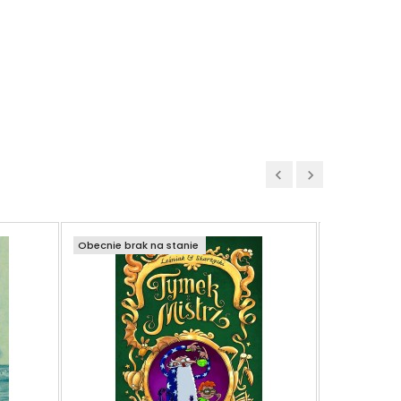
Obecnie brak na stanie
Obecnie bra
Wyprawa
William Gril