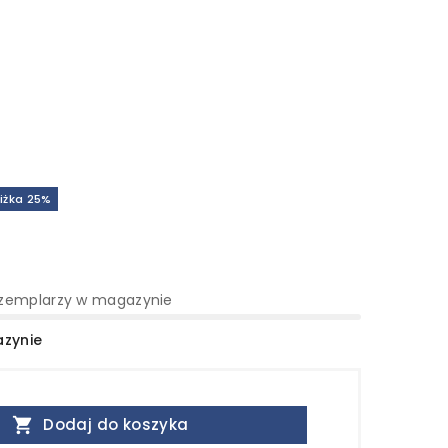
iżka 25%
zemplarzy w magazynie
azynie

Dodaj do koszyka