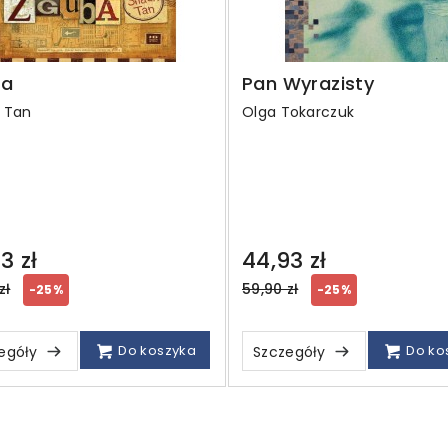
ba
Pan Wyrazisty
 Tan
Olga Tokarczuk
3 zł
44,93 zł
ar
Regular
zł
59,90 zł
-25%
-25%
price
Do koszyka
Do ko
egóły
Szczegóły