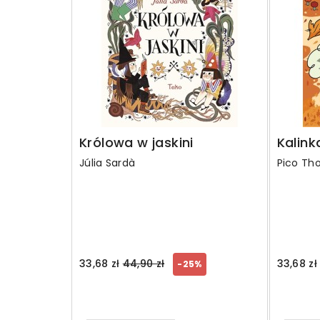
Królowa w jaskini
Kalink
Júlia Sardà
Pico Th
Regular
33,68 zł
44,90 zł
33,68 zł
-25%
price