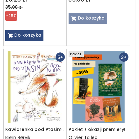
price
35,00 zł
-25%
Do koszyka
Do koszyka
Pakiet
5+
3+
Kawiarenka pod Ptasim
Pakiet z okazji premiery!
Ogonem
Bjørn Rørvik
Olivier Tallec