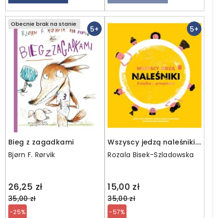
Obecnie brak na stanie
5+
5+
Bieg z zagadkami
Wszyscy jedzą naleśniki.
Książka z przepisami /
Bjørn F. Rørvik
Rozala Bisek-Szladowska
wyprzedaż - książka ze
zwrotu
Regular
Regular
26,25 zł
15,00 zł
price
price
35,00 zł
35,00 zł
-25%
-57%