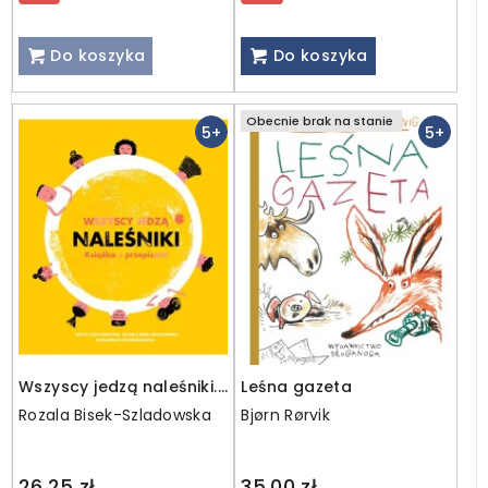
Do koszyka
Do koszyka
Obecnie brak na stanie
5+
5+
Wszyscy jedzą naleśniki.
Leśna gazeta
Książka z przepisami
Rozala Bisek-Szladowska
Bjørn Rørvik
Regular
26,25 zł
35,00 zł