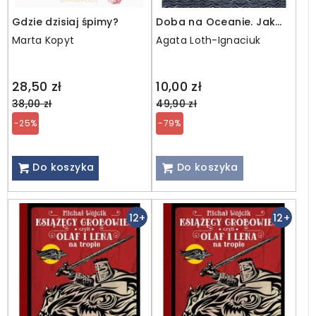
Gdzie dzisiaj śpimy?
Doba na Oceanie. Jak
przepłynąć Atlantyk
Marta Kopyt
Agata Loth-Ignaciuk
kajakiem?
Regular
Regular
28,50 zł
10,00 zł
price
price
38,00 zł
49,90 zł
-25%
-79%
Do koszyka
Do koszyka
12+
12+