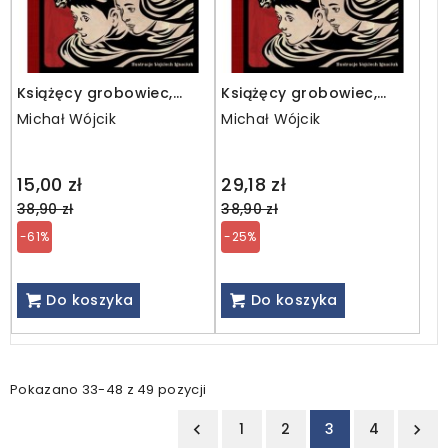
Książęcy grobowiec,
Książęcy grobowiec,
czyli Olaf i Lena na
czyli Olaf i Lena na
Michał Wójcik
Michał Wójcik
tropie / wyprzedaż
tropie
Regular
Regular
15,00 zł
29,18 zł
price
price
38,90 zł
38,90 zł
-61%
-25%
Do koszyka
Do koszyka
Pokazano 33-48 z 49 pozycji
1
2
3
4

