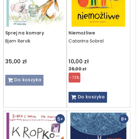
Sprej na komary
Niemożliwe
Bjørn Rørvik
Catarina Sobral
Regular
35,00 zł
10,00 zł
price
36,00 zł
-72%
Do koszyka
Do koszyka
5+
8+