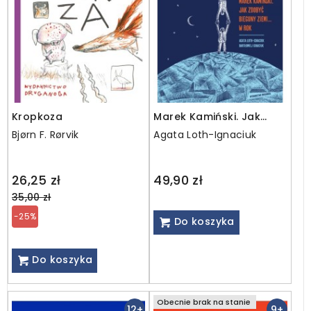
Kropkoza
Marek Kamiński. Jak
zdobyć bieguny Ziemi… w
Bjørn F. Rørvik
Agata Loth-Ignaciuk
rok
Regular
26,25 zł
49,90 zł
price
35,00 zł
-25%
Do koszyka
Do koszyka
Obecnie brak na stanie
12+
9+