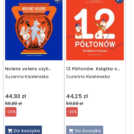
Nolens volens czyli
12 Półtonów. Książka o
Chcąc nie chcąc. Prawie
muzyce
Zuzanna Kisielewska
Zuzanna Kisielewska
100 sentencji łacińskich i
kilka greckich
Regular
Regular
44,93 zł
44,25 zł
price
price
59,90 zł
59,00 zł
-25%
-25%
Do koszyka
Do koszyka