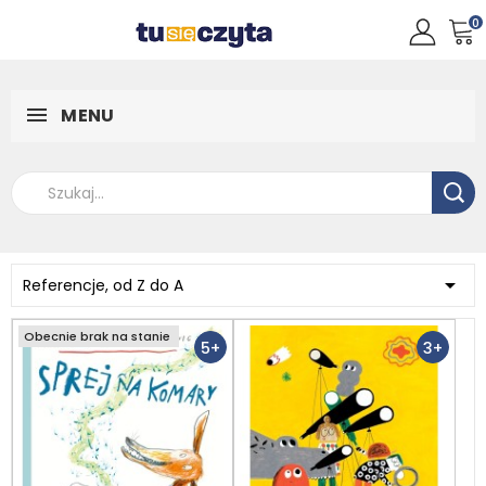
0
MENU

Referencje, od Z do A
Obecnie brak na stanie
5+
3+