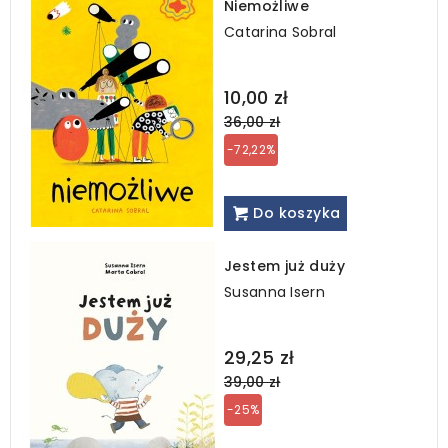
Niemożliwe
Catarina Sobral
Regular
10,00 zł
price
36,00 zł
-72,22%
Do koszyka
Jestem już duży
Susanna Isern
Regular
29,25 zł
price
39,00 zł
-25%