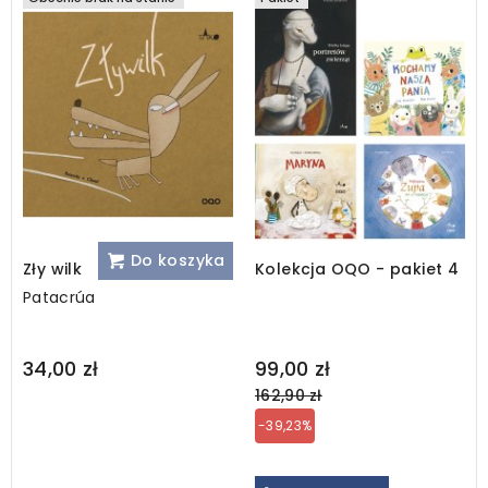
Do koszyka
Zły wilk
Kolekcja OQO - pakiet 4
Patacrúa
Regular
34,00 zł
99,00 zł
price
162,90 zł
-39,23%