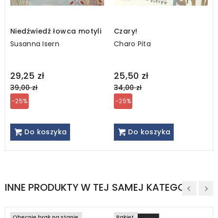
Niedźwiedź łowca motyli
Czary!
Susanna Isern
Charo Pita
Regular
Regular
29,25 zł
25,50 zł
price
price
39,00 zł
34,00 zł
-25%
-25%
Do koszyka
Do koszyka
INNE PRODUKTY W TEJ SAMEJ KATEGORII
Obecnie brak na stanie
Pakiet