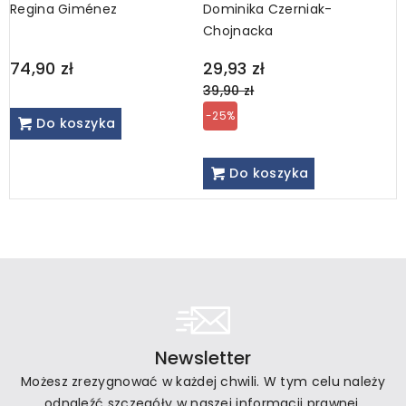
Regina Giménez
Dominika Czerniak-
M
Chojnacka
Regular
74,90 zł
29,93 zł
3
price
39,90 zł
-25%
Do koszyka
Do koszyka
Newsletter
Możesz zrezygnować w każdej chwili. W tym celu należy
odnaleźć szczegóły w naszej informacji prawnej.