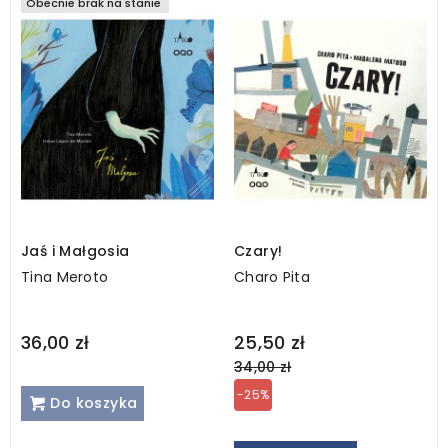
Obecnie brak na stanie
Jaś i Małgosia
Czary!
Tina Meroto
Charo Pita
Regular
36,00 zł
25,50 zł
price
34,00 zł
-25%
Do koszyka