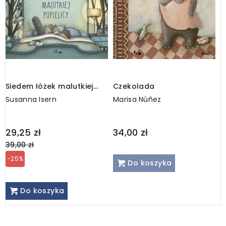
Siedem łóżek malutkiej
Czekolada
J
Popielicy
Susanna Isern
Marisa Núñez
M
Regular
R
29,25 zł
34,00 zł
2
price
p
39,00 zł
3
-25%
Do koszyka
Do koszyka