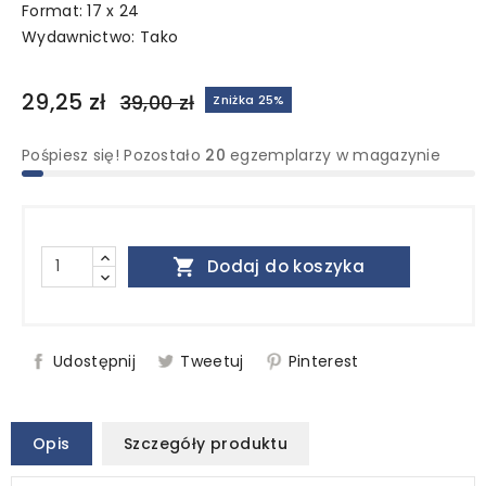
Format: 17 x 24
Wydawnictwo:
Tako
29,25 zł
39,00 zł
Zniżka 25%
Pośpiesz się! Pozostało
20
egzemplarzy w magazynie

Dodaj do koszyka
Udostępnij
Tweetuj
Pinterest
Opis
Szczegóły produktu