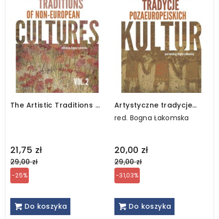
The Artistic Traditions of
Artystyczne tradycje
Non-European Cultures,
pozaeuropejskich kultur,
red. Bogna Łakomska
vol. 2
vol. 1
Regular
Regular
21,75 zł
20,00 zł
price
price
29,00 zł
29,00 zł
-25%
-31,03%
Do koszyka
Do koszyka