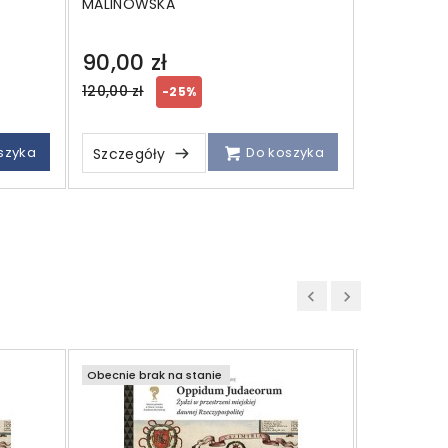
MALINOWSKA
90,00 zł
Regular
120,00 zł
-25%
price
szyka
Do koszyka
Szczegóły
Obecnie brak na stanie
Obecnie bra
Katalog 
polskich