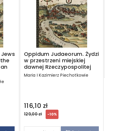
Polski w
JERZY MAL
MALINOWS
90,00 z
Regular
120,00 zł
 Jews
Oppidum Judaeorum. Żydzi
price
 the
w przestrzeni miejskiej
ian
dawnej Rzeczypospolitej
Szczegó
Maria I Kazimierz Piechotkowie
ie
116,10 zł
Regular
129,00 zł
-10%
price