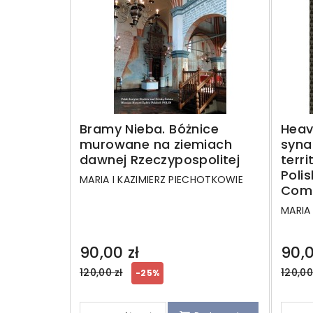
Bramy Nieba. Bóżnice
Heav
murowane na ziemiach
syna
dawnej Rzeczypospolitej
terri
Poli
MARIA I KAZIMIERZ PIECHOTKOWIE
Com
MARIA
90,00 zł
90,0
Regular
Regul
120,00 zł
120,00
-25%
price
price