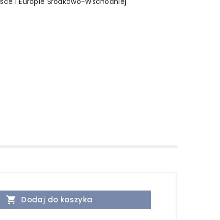
olsce i Europie Środkowo-Wschodniej

Dodaj do koszyka