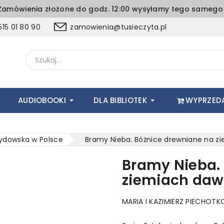
amówienia złożone do godz. 12:00 wysyłamy tego samego 
15 01 80 90
zamowienia@tusieczyta.pl
AUDIOBOOKI
DLA BIBLIOTEK
WYPRZED
żydowska w Polsce
Bramy Nieba. Bóżnice drewniane na zi
Bramy Nieba.
ziemiach dawn
MARIA I KAZIMIERZ PIECHOTK