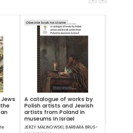
Obecnie brak na stanie
Obecnie bra
Katalog 
polskich
Polski w
JERZY MAL
MALINOWS
90,00 z
Regular
120,00 zł
 Jews
A catalogue of works by
price
 the
Polish artists and Jewish
ian
artists from Poland in
Szczegó
museums in Israel
ie
JERZY MALINOWSKI, BARBARA BRUS-