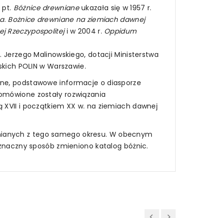
 pt.
Bóżnice drewniane
ukazała się w 1957 r.
ba
.
Bożnice drewniane na ziemiach dawnej
ej
Rzeczypospolitej
i w 2004 r.
Oppidum
. Jerzego Malinowskiego, dotacji Ministerstwa
lskich POLIN w Warszawie.
czne, podstawowe informacje o diasporze
 omówione zostały rozwiązania
ą XVII i początkiem XX w. na ziemiach dawnej
wnianych z tego samego okresu. W obecnym
ieznaczny sposób zmieniono katalog bóżnic.