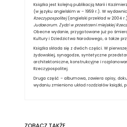
Książka jest kolejną publikacją Marii i Kazi
(w języku angielskim w – 1959 r.). W wydawni
Rzeczypospolitej
(angielski przekład w 2004 r.)
Judaeorum. Żydzi w przestrzeni miejskiej Rzecz
Obecne wydanie, przygotowane już po śmierci 
Kultury i Dziedzictwa Narodowego, a także pr
Książka składa się z dwóch części. W pierws
żydowskiej, synagodze, syntetyczne przedsta
architektoniczne, konstrukcyjne i rozplanowa
Rzeczypospolitej.
Druga część – albumowa, zawiera opisy, do
wydaniu zmieniono układ rozdziałów książki, 
ZOBACZ TAKŻE