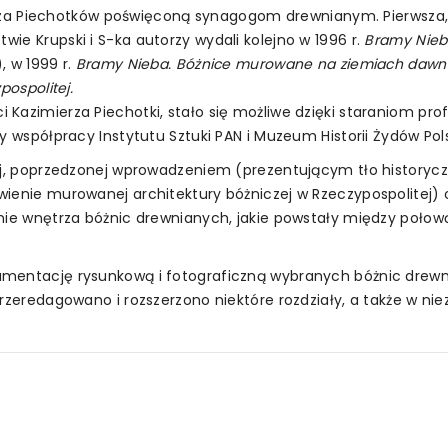
mierza Piechotków poświęconą synagogom drewnianym. Pierwsza,
ctwie
Krupski
i S-ka autorzy wydali kolejno w 1996 r.
Bramy Nie
, w 1999 r.
Bramy Nieba. Bóżnice murowane na ziemiach dawn
pospolitej.
Kazimierza Piechotki, stało się możliwe dzięki staraniom prof
zy współpracy Instytutu Sztuki PAN i Muzeum Historii Żydów Po
zej, poprzedzonej wprowadzeniem (prezentującym tło history
wienie murowanej architektury bóżniczej w Rzeczypospolitej)
nie wnętrza bóżnic drewnianych, jakie powstały między połow
kumentację rysunkową i fotograficzną wybranych bóżnic dre
przeredagowano i rozszerzono niektóre rozdziały, a także w n