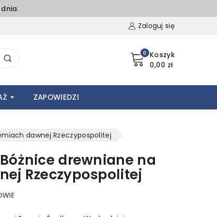
dnia.
Zaloguj się
0
Koszyk
0,00 zł
AŻ
ZAPOWIEDZI
emiach dawnej Rzeczypospolitej
 Bóżnice drewniane na
ej Rzeczypospolitej
OWIE