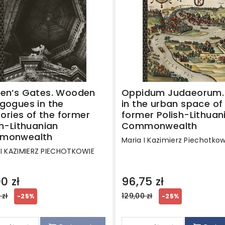
en’s Gates. Wooden
Oppidum Judaeorum.
gogues in the
in the urban space of
tories of the former
former Polish-Lithuan
sh-Lithuanian
Commonwealth
monwealth
Maria I Kazimierz Piechotkow
 I KAZIMIERZ PIECHOTKOWIE
0 zł
96,75 zł
ar
Regular
 zł
129,00 zł
-25%
-25%
price