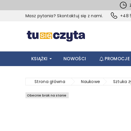
Z
Masz pytania? Skontaktuj się z nami.
+48 5
KSIĄŻKI
NOWOŚCI
PROMOCJE
Strona główna
Naukowe
Sztuka 
Obecnie brak na stanie
Obecnie brak na stanie