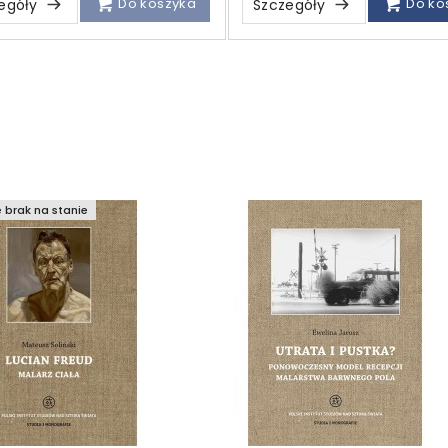
Do koszyka
Do ko
egóły
Szczegóły
 brak na stanie