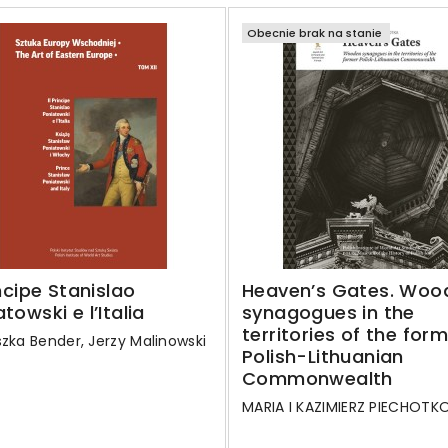
Obecnie brak na stanie
incipe Stanislao
Heaven’s Gates. Woo
towski e l’Italia
synagogues in the
territories of the for
zka Bender, Jerzy Malinowski
Polish-Lithuanian
Commonwealth
MARIA I KAZIMIERZ PIECHOTK