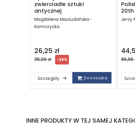
zwierciadle sztuki
Poli
antycznej
20th
Magdalena Maciudzińska-
Jerzy 
Kamczycka
26,25 zł
44,5
Regular
Regul
35,00 zł
89,00 
-25%
price
price
Do koszyka
Szczegóły
Szcz
INNE PRODUKTY W TEJ SAMEJ KATEGO