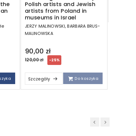
 the
Polish artists and Jewish
ian
artists from Poland in
Szczegó
museums in Israel
ie
JERZY MALINOWSKI, BARBARA BRUS-
MALINOWSKA
90,00 zł
Regular
120,00 zł
-25%
price
szyka
Do koszyka
Szczegóły