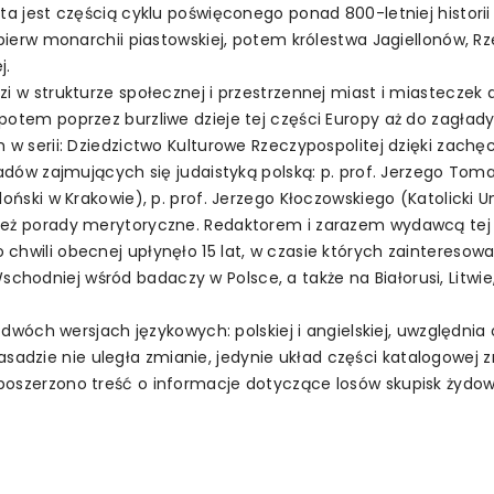
 ta jest częścią cyklu poświęconego ponad 800-letniej histori
pierw monarchii piastowskiej, potem królestwa Jagiellonów, Rze
j.
zi w strukturze społecznej i przestrzennej miast i miasteczek
otem poprzez burzliwe dzieje tej części Europy aż do zagłady j
m w serii: Dziedzictwo Kulturowe Rzeczypospolitej dzięki zach
kładów zajmujących się judaistyką polską: p. prof. Jerzego To
oński w Krakowie), p. prof. Jerzego Kłoczowskiego (Katolicki Uni
eż porady merytoryczne. Redaktorem i zarazem wydawcą tej ksi
chwili obecnej upłynęło 15 lat, w czasie których zainteresow
dniej wśród badaczy w Polsce, a także na Białorusi, Litwie, U
w dwóch wersjach językowych: polskiej i angielskiej, uwzględnia
dzie nie uległa zmianie, jedynie układ części katalogowej z
 poszerzono treść o informacje dotyczące losów skupisk ży