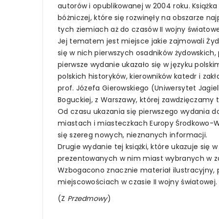
autorów i opublikowanej w 2004 roku. Książka
bóżniczej, które się rozwinęły na obszarze naj
tych ziemiach aż do czasów II wojny światowe
Jej tematem jest miejsce jakie zajmowali Żyd
się w nich pierwszych osadników żydowskich, p
pierwsze wydanie ukazało się w języku polski
polskich historyków, kierowników katedr i za
prof. Józefa Gierowskiego (Uniwersytet Jagiell
Boguckiej, z Warszawy, której zawdzięczamy t
Od czasu ukazania się pierwszego wydania do 
miastach i miasteczkach Europy Środkowo-Wscho
się szereg nowych, nieznanych informacji.
Drugie wydanie tej książki, które ukazuje się 
prezentowanych w nim miast wybranych w zasa
Wzbogacono znacznie materiał ilustracyjny,
miejscowościach w czasie II wojny światowej.
(Z
Przedmowy
)