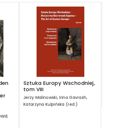
Art of A
2025
Bogna Łak
25,50 z
Regular
34,00 zł
den
Sztuka Europy Wschodniej,
price
tom VIII
mer
Szczegó
Jerzy Malinowski, Irina Gavrash,
Katarzyna Kulpińska (red.)
OWIE