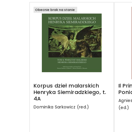
Obecnie brak na stanie
Korpus dzieł malarskich
Il Pr
Henryka Siemiradzkiego, t.
Ponia
4A
Agnies
Dominika Sarkowicz (red.)
(ed.)