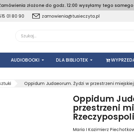
amówienia złożone do godz. 12:00 wysyłamy tego samego 
15 01 80 90
zamowienia@tusieczyta.pl
AUDIOBOOKI
DLA BIBLIOTEK
WYPRZED
sztuki
Oppidum Judaeorum. Żydzi w przestrzeni miejskiej
Oppidum Juda
przestrzeni m
Rzeczypospoli
Maria I Kazimierz Piechotko