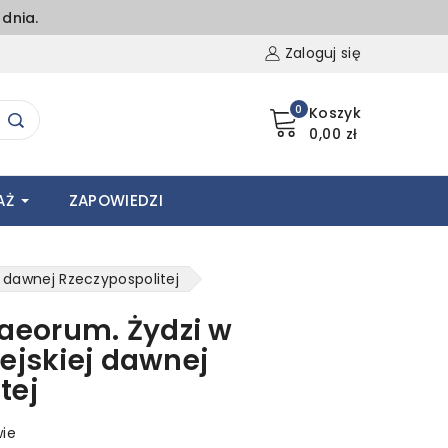
dnia.
Zaloguj się
0
Koszyk
0,00 zł
AŻ
ZAPOWIEDZI
 dawnej Rzeczypospolitej
eorum. Żydzi w
iejskiej dawnej
tej
wie