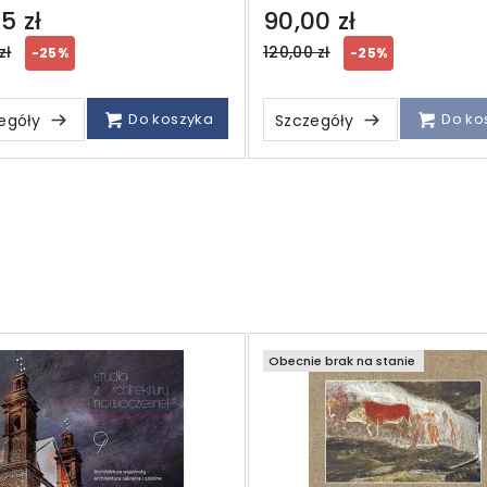
5 zł
90,00 zł
ar
Regular
zł
120,00 zł
-25%
-25%
price
Do koszyka
Do ko
egóły
Szczegóły
Obecnie brak na stanie