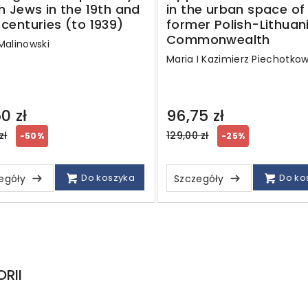
sh Jews in the 19th and
in the urban space of
 centuries (to 1939)
former Polish-Lithuan
Commonwealth
Malinowski
Maria I Kazimierz Piechotkow
0 zł
96,75 zł
ar
Regular
zł
129,00 zł
-50%
-25%
price
Do koszyka
Do ko
egóły
Szczegóły
RII