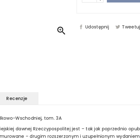
Udostępnij
Tweetu

Recenzje
rodkowo-Wschodniej, tom. 3A
jskiej dawnej Rzeczypospolitej jest – tak jak poprzednio opu
e murowane – drugim rozszerzonym i uzupełnionym wydaniem 