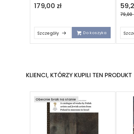
179,00 zł
59,2
Regul
79,00 
price
Do koszyka
Szczegóły
Szcz
KLIENCI, KTÓRZY KUPILI TEN PRODUKT
Obecnie brak na stanie