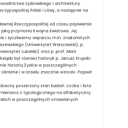
i osadnictwa żydowskiego i architektury
czypospolitej Polski i Litwy, a następnie na
 dawnej Rzeczypospolitej od czasu pojawienia
aką przyniosła II wojna światowa. Jej
ęcie i życzliwemu wsparciu m.in. znakomitych
maszewskiego (Uniwersytet Warszawski), p.
wersytet Lubelski) oraz p. prof. Marii
ążki był również historyk p. Janusz Krupski.
anie historią Żydów w poszczególnych
krainie i w Izraelu znacznie wzrosło. Pojawił
 obecny poszerzony stan badań. Liczba i lista
mieniono z typologicznego na alfabetyczny.
dowskich w poszczególnych omawianych