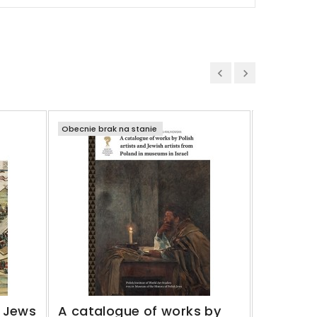
Obecnie brak na stanie
Obecnie bra
Katalog 
polskich
Polski w
JERZY MAL
MALINOWS
90,00 z
Regular
120,00 zł
 Jews
A catalogue of works by
price