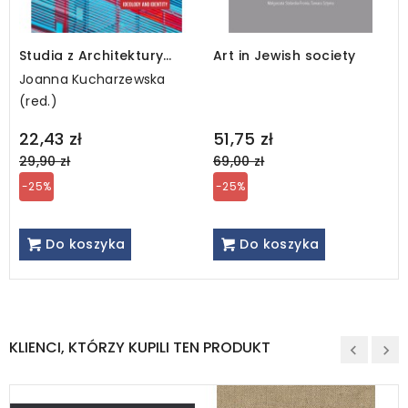
Studia z Architektury
Art in Jewish society
Nowoczesnej, tom 13
Joanna Kucharzewska
(red.)
Regular
Regular
22,43 zł
51,75 zł
price
price
29,90 zł
69,00 zł
-25%
-25%
Do koszyka
Do koszyka
KLIENCI, KTÓRZY KUPILI TEN PRODUKT