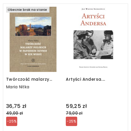
Obecnie brak na stanie
Twórczość malarzy
Artyści Andersa.
polskich w papieskim
Continuità e novità
Maria Nitka
Rzymie w XIX wieku
Regular
Regular
36,75 zł
59,25 zł
price
price
49,00 zł
79,00 zł
-25%
-25%