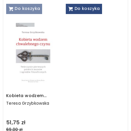
Do koszyka
Do koszyka
Kobieta wodzem
chwalebnego czynu
Teresa Grzybkowska
Regular
51,75 zł
price
69,00 zł