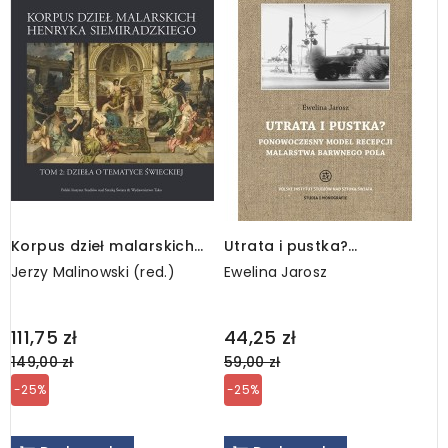
Korpus dzieł malarskich
Utrata i pustka?
S
Henryka Siemiradzkiego, t.
Ponowoczesny model
d
Jerzy Malinowski (red.)
Ewelina Jarosz
A
2A
recepcji malarstwa
barwnego pola
Regular
Regular
R
111,75 zł
44,25 zł
4
price
price
p
149,00 zł
59,00 zł
5
-25%
-25%