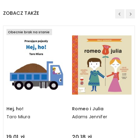
ZOBACZ TAKŻE
Obecnie brak na stanie
Hej, ho!
Romeo i Julia
Taro Miura
Adams Jennifer
Regular
19,01 zł
20,18 zł