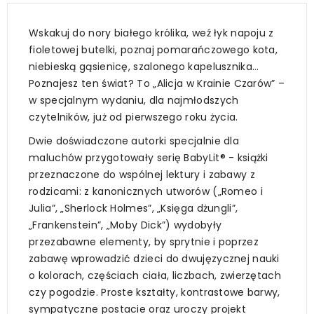
Wskakuj do nory białego królika, weź łyk napoju z
fioletowej butelki, poznaj pomarańczowego kota,
niebieską gąsienicę, szalonego kapelusznika…
Poznajesz ten świat? To „Alicja w Krainie Czarów” –
w specjalnym wydaniu, dla najmłodszych
czytelników, już od pierwszego roku życia.
Dwie doświadczone autorki specjalnie dla
maluchów przygotowały serię BabyLit® - książki
przeznaczone do wspólnej lektury i zabawy z
rodzicami: z kanonicznych utworów („Romeo i
Julia”, „Sherlock Holmes”, „Księga dżungli”,
„Frankenstein”, „Moby Dick”) wydobyły
przezabawne elementy, by sprytnie i poprzez
zabawę wprowadzić dzieci do dwujęzycznej nauki
o kolorach, częściach ciała, liczbach, zwierzętach
czy pogodzie. Proste kształty, kontrastowe barwy,
sympatyczne postacie oraz uroczy projekt