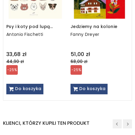
Psy i koty pod lupą
Jedziemy na kolonie
naukowców
Antonio Fischetti
Fanny Dreyer
Regular
Regular
33,68 zł
51,00 zł
price
price
44,90 zł
68,00 zł
-25%
-25%
Do koszyka
Do koszyka
KLIENCI, KTÓRZY KUPILI TEN PRODUKT