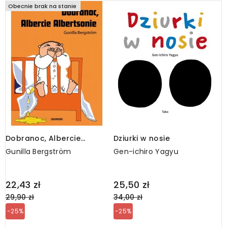
Obecnie brak na stanie
Dobranoc, Albercie
Dziurki w nosie
T
Albertsonie
Gunilla Bergström
Gen-ichiro Yagyu
R
Regular
Regular
R
22,43 zł
25,50 zł
3
price
price
p
29,90 zł
34,00 zł
4
-25%
-25%