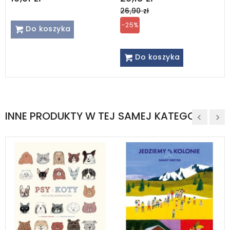
price
26,90 zł
-25%
Do koszyka
Do koszyka
INNE PRODUKTY W TEJ SAMEJ KATEGORII