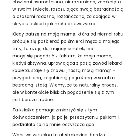
chwilami osamotniona, nierozumiana, zamknięta
w swoim świecie, rozczulająca swoją bezradnością
a czasami radosna, roztańczona, zajadająca w
ukryciu cukierki jak mała dziewczynka.
Kiedy patrzę na moją mamę, która od niemal roku
próbuje się pozbierać po śmierci męża a mojego
taty, to czuję dojmujący smutek, nie
mogę się pogodzić z faktem, że moja mama,
kiedyś aktywna, uprawiająca z pasją zawód lekarki
kobieta, staje się znowu „naszą małą mamą” –
przygarbioną, zagubioną, pogrążoną w smutku
bezradną istotą. Wiemy, że to naturalny proces,
ale w kontekście bliskich pogodzenie się z tym
jest bardzo trudne.
Ta książka pomaga zmierzyć się z tym
doświadczeniem, ja po jej przeczytaniu pękłam i
podziałało to na mnie oczyszczająco.
Warstwa wizualna to abstrakcyjne, bardzo