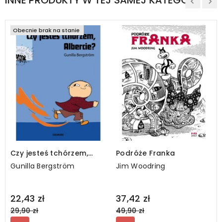
Obecnie brak na stanie
Czy jesteś tchórzem,
Podróże Franka
Albercie?
Gunilla Bergström
Jim Woodring
Regular
Regular
22,43 zł
37,42 zł
price
price
29,90 zł
49,90 zł