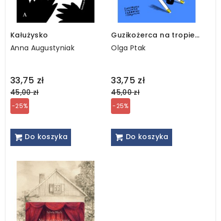
Kałużysko
Guzikożerca na tropie
słów
Anna Augustyniak
Olga Ptak
Regular
Regular
33,75 zł
33,75 zł
price
price
45,00 zł
45,00 zł
-25%
-25%
Do koszyka
Do koszyka