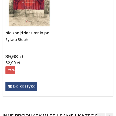
Nie znajdziesz mnie po
śladach stóp
Sylwia Błach
Regular
39,68 zł
price
52,90 zł
-25%
Do koszyka
INNE PRODUKTY W TEJ SAMEJ KATEGORII