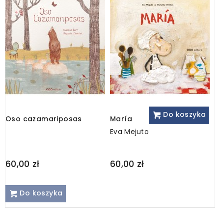
Do koszyka
Oso cazamariposas
María
S
Eva Mejuto
Â
60,00 zł
60,00 zł
6
Do koszyka