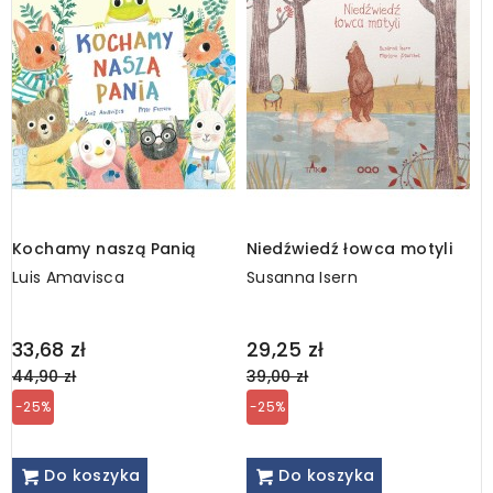
Kochamy naszą Panią
Niedźwiedź łowca motyli
C
Luis Amavisca
Susanna Isern
C
Regular
Regular
R
33,68 zł
29,25 zł
2
price
price
p
44,90 zł
39,00 zł
3
-25%
-25%
Do koszyka
Do koszyka