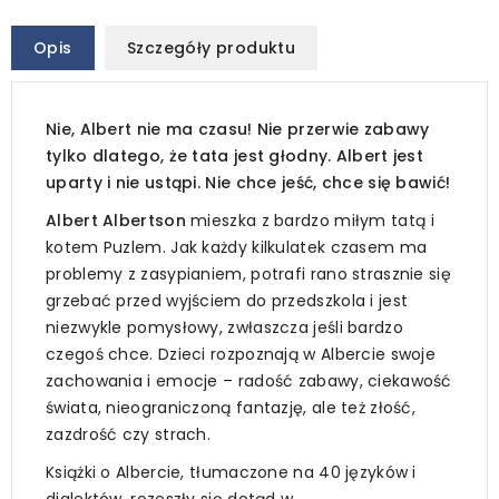
Opis
Szczegóły produktu
Nie, Albert nie ma czasu! Nie przerwie zabawy
tylko dlatego, że tata jest głodny. Albert jest
uparty i nie ustąpi. Nie chce jeść, chce się bawić!
Albert Albertson
mieszka z bardzo miłym tatą i
kotem Puzlem. Jak każdy kilkulatek czasem ma
problemy z zasypianiem, potrafi rano strasznie się
grzebać przed wyjściem do przedszkola i jest
niezwykle pomysłowy, zwłaszcza jeśli bardzo
czegoś chce. Dzieci rozpoznają w Albercie swoje
zachowania i emocje – radość zabawy, ciekawość
świata, nieograniczoną fantazję, ale też złość,
zazdrość czy strach.
Książki o Albercie, tłumaczone na 40 języków i
dialektów, rozeszły się dotąd w