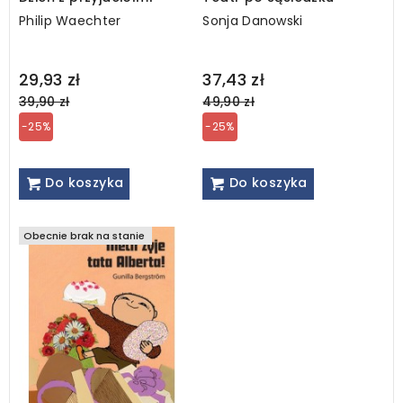
Philip Waechter
Sonja Danowski
Regular
Regular
29,93 zł
37,43 zł
price
price
39,90 zł
49,90 zł
-25%
-25%
Do koszyka
Do koszyka
Obecnie brak na stanie