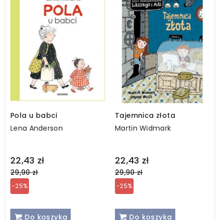
Pola u babci
Tajemnica złota
Lena Anderson
Martin Widmark
Regular
Regular
22,43 zł
22,43 zł
price
price
29,90 zł
29,90 zł
-25%
-25%
Do koszyka
Do koszyka