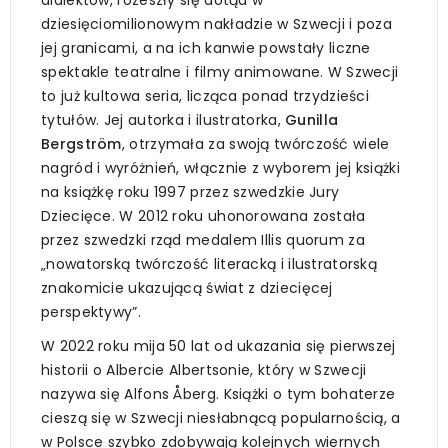
dziesięciomilionowym nakładzie w Szwecji i poza
jej granicami, a na ich kanwie powstały liczne
spektakle teatralne i filmy animowane. W Szwecji
to już kultowa seria, licząca ponad trzydzieści
tytułów. Jej autorka i ilustratorka,
Gunilla
Bergström
, otrzymała za swoją twórczość wiele
nagród i wyróżnień, włącznie z wyborem jej książki
na książkę roku 1997 przez szwedzkie Jury
Dziecięce. W 2012 roku uhonorowana została
przez szwedzki rząd medalem Illis quorum za
„nowatorską twórczość literacką i ilustratorską
znakomicie ukazującą świat z dziecięcej
perspektywy”.
W 2022 roku mija 50 lat od ukazania się pierwszej
historii o Albercie Albertsonie, który w Szwecji
nazywa się Alfons Åberg. Książki o tym bohaterze
cieszą się w Szwecji niesłabnącą popularnością, a
w Polsce szybko zdobywają kolejnych wiernych