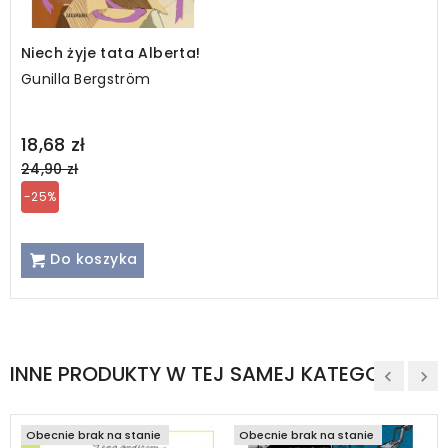
Niech żyje tata Alberta!
Gunilla Bergström
Regular
18,68 zł
price
24,90 zł
-25%
Do koszyka
INNE PRODUKTY W TEJ SAMEJ KATEGORII
Obecnie brak na stanie
Obecnie brak na stanie