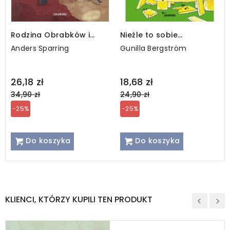
Rodzina Obrabków i
Nieźle to sobie
sekret Icjanta
wymyśliłeś, Albercie
Anders Sparring
Gunilla Bergström
Regular
Regular
26,18 zł
18,68 zł
price
price
34,90 zł
24,90 zł
-25%
-25%
Do koszyka
Do koszyka
KLIENCI, KTÓRZY KUPILI TEN PRODUKT