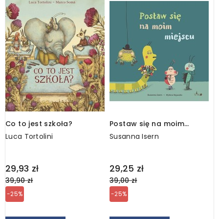
Co to jest szkoła?
Postaw się na moim
J
miejscu / wyd. 2
W
Luca Tortolini
Susanna Isern
O
Regular
Regular
R
29,93 zł
29,25 zł
3
price
price
p
39,90 zł
39,00 zł
4
-25%
-25%