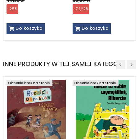
price
price
44,90 zł
36,00 zł
-25%
-72,22%
Do koszyka
Do koszyka
INNE PRODUKTY W TEJ SAMEJ KATEGORII
Obecnie brak na stanie
Obecnie brak na stanie