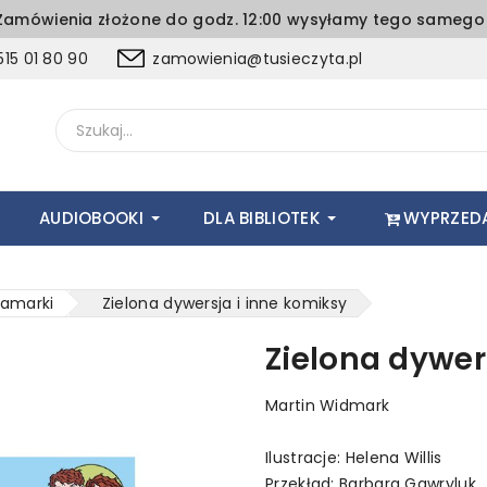
amówienia złożone do godz. 12:00 wysyłamy tego samego 
15 01 80 90
zamowienia@tusieczyta.pl
AUDIOBOOKI
DLA BIBLIOTEK
WYPRZED
amarki
Zielona dywersja i inne komiksy
Zielona dywer
Martin Widmark
Ilustracje: Helena Willis
Przekład: Barbara Gawryluk