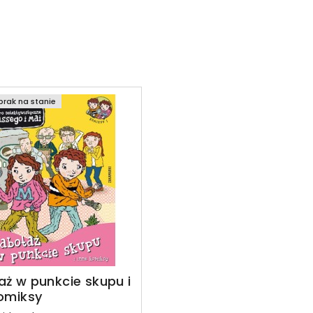
rak na stanie
ż w punkcie skupu i
omiksy