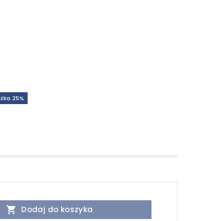
iżka 25%

Dodaj do koszyka