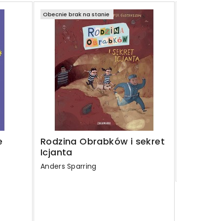
Obecnie brak na stanie
Obecnie bra
Billy i d
Birgitta S
26,18 z
Regular
34,90 zł
e
Rodzina Obrabków i sekret
price
Icjanta
Szczegó
Anders Sparring