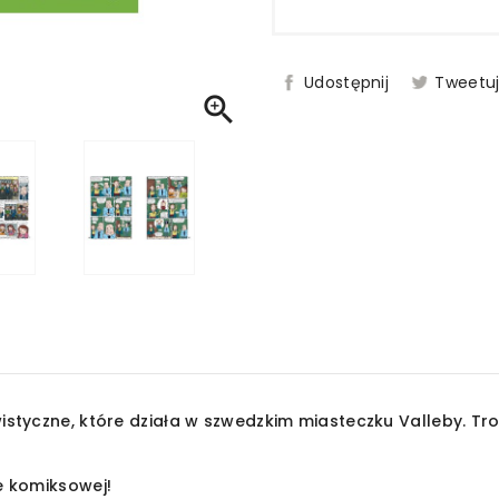
Udostępnij
Tweetu

styczne, które działa w szwedzkim miasteczku Valleby. Trop
e komiksowej!