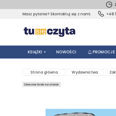
Z
Masz pytania? Skontaktuj się z nami.
+48 5
KSIĄŻKI
NOWOŚCI
PROMOCJE
Strona główna
Wydawnictwa
Zak
Obecnie brak na stanie
Obecnie brak na stanie