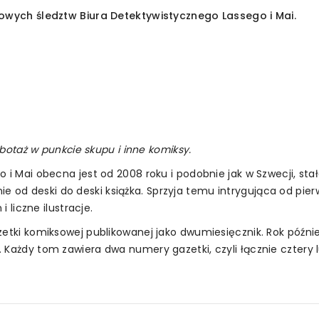
 nowych śledztw Biura Detektywistycznego Lassego i Mai.
botaż w punkcie skupu i inne komiksy.
 i Mai obecna jest od 2008 roku i podobnie jak w Szwecji, stała
 od deski do deski książka. Sprzyja temu intrygująca od pierw
i liczne ilustracje.
azetki komiksowej publikowanej jako dwumiesięcznik. Rok późn
 Każdy tom zawiera dwa numery gazetki, czyli łącznie cztery