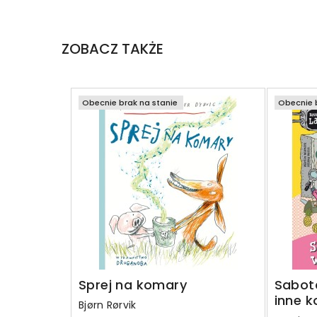
ZOBACZ TAKŻE
Obecnie brak na stanie
Obecnie b
Sprej na komary
Sabota
inne k
Bjørn Rørvik