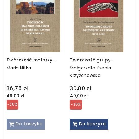
Twórczość malarzy
Twórczość grupy
polskich w papieskim
Dziewięciu Grafików
Maria Nitka
Małgorzata Ksenia
Rzymie w XIX wieku
(1947 - 1960)
Krzyżanowska
Regular
Regular
36,75 zł
30,00 zł
price
price
49,00 zł
40,00 zł
-25%
-25%
Do koszyka
Do koszyka