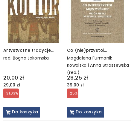
Artystyczne tradycje
Co (nie)przystoi
L
pozaeuropejskich kultur,
mężczyźnie? e-book
red. Bogna Łakomska
Magdalena Furmanik-
E
vol. 1
Kowalska i Anna Straszewska
(red.)
Regular
Regular
20,00 zł
29,25 zł
6
price
price
29,00 zł
39,00 zł
-31,03%
-25%
Do koszyka
Do koszyka