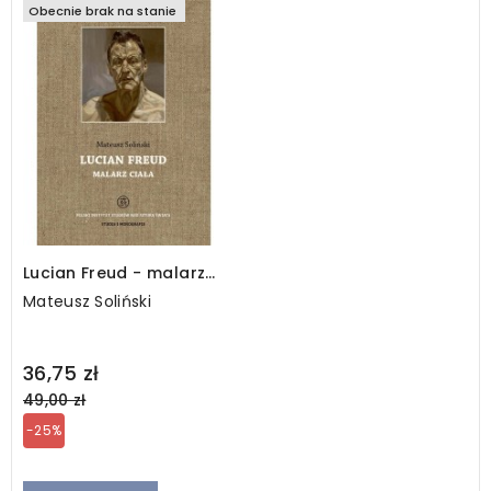
Obecnie brak na stanie
Lucian Freud - malarz
ciała
Mateusz Soliński
Regular
36,75 zł
price
49,00 zł
-25%