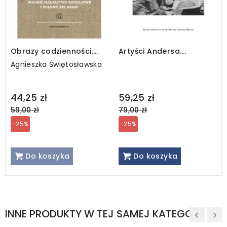
Obrazy codzienności.
Artyści Andersa.
Polskie malarstwo
Continuità e novità
Agnieszka Świętosławska
rodzajowe I połowy XIX
wieku
Regular
Regular
44,25 zł
59,25 zł
price
price
59,00 zł
79,00 zł
-25%
-25%
Do koszyka
Do koszyka
INNE PRODUKTY W TEJ SAMEJ KATEGORII