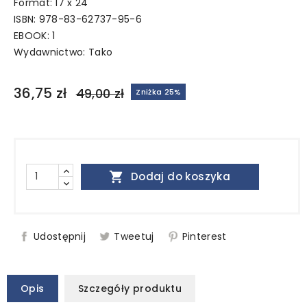
Format: 17 x 24
ISBN: 978-83-62737-95-6
EBOOK: 1
Wydawnictwo:
Tako
36,75 zł
49,00 zł
Zniżka 25%

Dodaj do koszyka
Udostępnij
Tweetuj
Pinterest
Opis
Szczegóły produktu