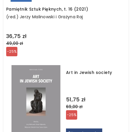
Pamiętnik Sztuk Pięknych, t. 16 (2021)
(red.) Jerzy Malinowski i Grażyna Raj
Regular
36,75 zł
price
49,00 zł
-25%
Art in Jewish society
Regular
51,75 zł
price
69,00 zł
-25%