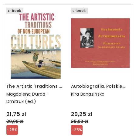
E-book
E-book
The Artistic Traditions of
Autobiografia. Polskie
Non-European Cultures,
losy na krańcach świata
Magdalena Durda-
Kira Banasińska
vol. 9/10 - e-book
(e-book)
Dmitruk (ed.)
Regular
Regular
21,75 zł
29,25 zł
price
price
29,00 zł
39,00 zł
-25%
-25%