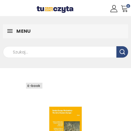
0
MENU
E-book
E-book