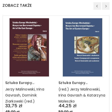
ZOBACZ TAKŻE
Sztuka Europy
Sztuka Europy
Wschodniej • Искусство
Wschodniej, t. 4
Jerzy Malinowski, Irina
(red.) Jerzy Malinowski,
Восточной Европы • Art of
Gavrash, Dominik
Irina Gavrash & Katarzyna
the East Europe • Tom 3
Ziarkowski (red.)
Maleszko
Regular
Regular
33,75 zł
44,25 zł
price
price
45,00 zł
59,00 zł