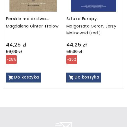
Perskie malarstwo
Sztuka Europy
miniaturowe w
Wschodniej, tom IX (e-
Magdalena Ginter-Frołow
Małgorzata Geron, Jerzy
rękopisach z polskich
book, PDF)
Malinowski (red.)
zbiorów (e-book)
Regular
Regular
44,25 zł
44,25 zł
price
price
59,00 zł
59,00 zł
-25%
-25%
Do koszyka
Do koszyka