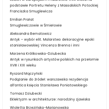
podstawie Portretu Heleny z Massalskich Potockiej
Franciszka Smuglewicza
Emilian Prałat
Smuglewiczowie w Śmiełowie
Aleksandra Bernatowicz
Antyk – wybór elit. Malarstwo dekoracyjne epoki
stanisławowskiej: Vincenzo Brenna i inni
Marzena Królikowska-Dziubecka
Antyk w rysunkach artystów polskich na przełomie
XVIII i XIX wieku
Ryszard Mączyński
Podążanie do źródeł: warszawska rezydencja
all’antica księcia Stanisława Poniatowskiego
Tomasz Dziubecki
Eklektyzm w architekturze: narodziny zjawiska
Wioletta Brzezińska-Marjanowska