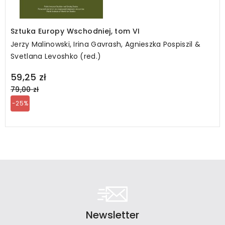
Sztuka Europy Wschodniej, tom VI
Jerzy Malinowski, Irina Gavrash, Agnieszka Pospiszil &
Svetlana Levoshko (red.)
Regular
59,25 zł
price
79,00 zł
-25%
Newsletter