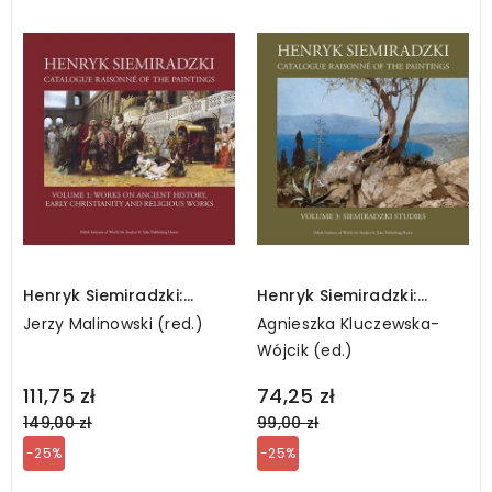
Henryk Siemiradzki:
Henryk Siemiradzki:
Catalogue Raisonné of
Catalogue Raisonné of
Jerzy Malinowski (red.)
Agnieszka Kluczewska-
the Paintings, Vol. 1
the Paintings, Vol. 3:
Wójcik (ed.)
Siemiradzki Studies
Regular
Regular
111,75 zł
74,25 zł
price
price
149,00 zł
99,00 zł
-25%
-25%