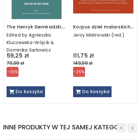
The Henryk Siemiradzki.
Korpus dzieł malarskich
That we do not know
Henryka Siemiradzkiego,
Edited by Agnieszka
Jerzy Malinowski (red.)
t. 1A
Kluczewska-Wójcik &
Dominika Sarkowicz
Regular
Regular
59,25 zł
111,75 zł
price
price
79,00 zł
149,00 zł
-25%
-25%
Do koszyka
Do koszyka
INNE PRODUKTY W TEJ SAMEJ KATEGORII