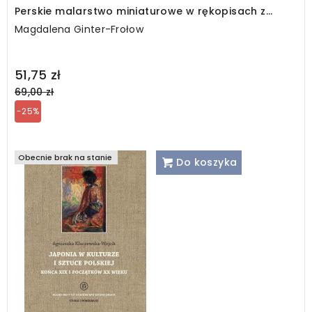
Perskie malarstwo miniaturowe w rękopisach z
polskich zbiorów
Magdalena Ginter-Frołow
Regular
51,75 zł
price
69,00 zł
-25%
Obecnie brak na stanie
Do koszyka