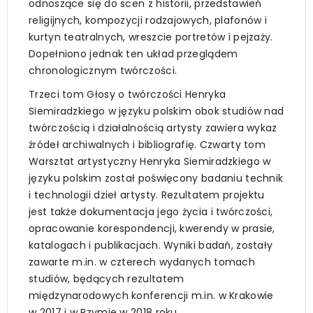
odnoszące się do scen z historii, przedstawień
religijnych, kompozycji rodzajowych, plafonów i
kurtyn teatralnych, wreszcie portretów i pejzaży.
Dopełniono jednak ten układ przeglądem
chronologicznym twórczości.
Trzeci tom Głosy o twórczości Henryka
Siemiradzkiego w języku polskim obok studiów nad
twórczością i działalnością artysty zawiera wykaz
źródeł archiwalnych i bibliografię. Czwarty tom
Warsztat artystyczny Henryka Siemiradzkiego w
języku polskim został poświęcony badaniu technik
i technologii dzieł artysty. Rezultatem projektu
jest także dokumentacja jego życia i twórczości,
opracowanie korespondencji, kwerendy w prasie,
katalogach i publikacjach. Wyniki badań, zostały
zawarte m.in. w czterech wydanych tomach
studiów, będących rezultatem
międzynarodowych konferencji m.in. w Krakowie
w 2017 i w Rzymie w 2018 roku.