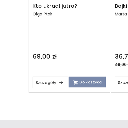
Kto ukradł jutro?
Bajk
Olga Ptak
Marta 
69,00 zł
36,7
Regul
49,00 
price
Do koszyka
Szczegóły
Szcz