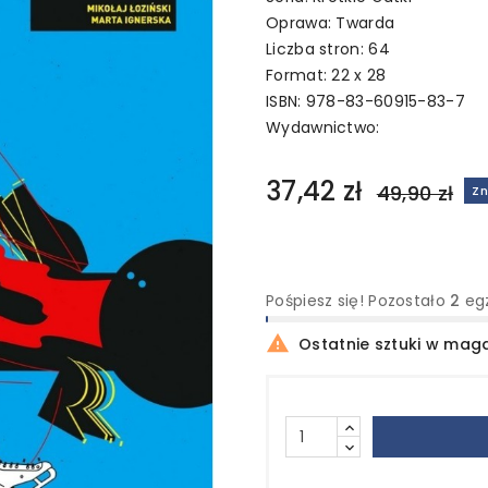
Oprawa: Twarda
Liczba stron: 64
Format: 22 x 28
ISBN: 978-83-60915-83-7
Wydawnictwo:
37,42 zł
49,90 zł
Zn
Pośpiesz się! Pozostało
2
eg

Ostatnie sztuki w mag