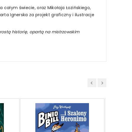
na całym świecie, oraz Mikołaja Łozińskiego,
ta Ignerska za projekt graficzny i ilustracje
prostą historię, opartą na mistrzowskim
Beret i 
Drogi Ml
Majda Kor