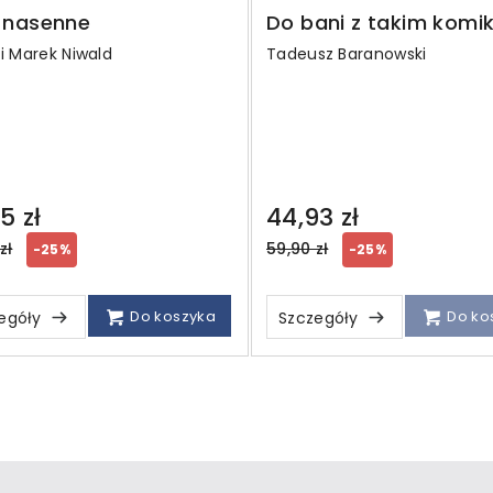
i nasenne
Do bani z takim kom
i Marek Niwald
Tadeusz Baranowski
5 zł
44,93 zł
ar
Regular
zł
59,90 zł
-25%
-25%
price
Do koszyka
Do ko
egóły
Szczegóły