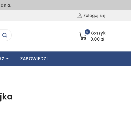
dnia.
Zaloguj się
0
Koszyk
0,00 zł
AŻ
ZAPOWIEDZI
jka