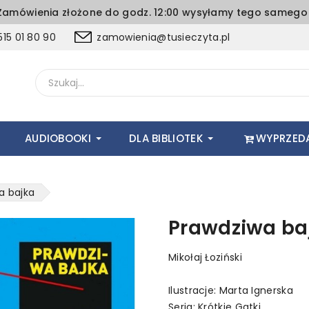
amówienia złożone do godz. 12:00 wysyłamy tego samego 
15 01 80 90
zamowienia@tusieczyta.pl
AUDIOBOOKI
DLA BIBLIOTEK
WYPRZED
a bajka
Prawdziwa ba
Mikołaj Łoziński
Ilustracje: Marta Ignerska
Seria: Krótkie Gatki