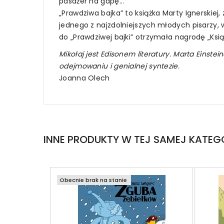
pasażer na gapę...
„Prawdziwa bajka” to książka Marty Ignerskiej,
jednego z najzdolniejszych młodych pisarzy, w
do „Prawdziwej bajki” otrzymała nagrodę „Książk
Mikołaj jest Edisonem literatury. Marta Einstei
odejmowaniu i genialnej syntezie.
Joanna Olech
INNE PRODUKTY W TEJ SAMEJ KATEGO
Obecnie brak na stanie