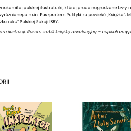
 znakomitej polskiej ilustratorki, której prace nagradzane były 
yróżnionego m.in. Paszportem Polityki za powieść „Książka”. Mar
a roku” Polskiej Sekcji IBBY.
nem ilustracji. Razem zrobili książkę rewolucyjną – napisali arcy
RII