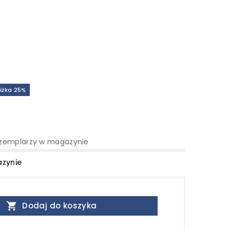
iżka 25%
zemplarzy w magazynie
azynie

Dodaj do koszyka