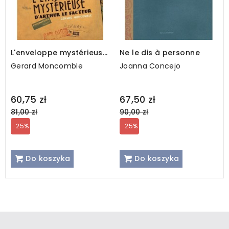
L'enveloppe mystérieuse
Ne le dis à personne
d’Arthur le facteur
Gerard Moncomble
Joanna Concejo
Regular
Regular
60,75 zł
67,50 zł
price
price
81,00 zł
90,00 zł
-25%
-25%
Do koszyka
Do koszyka