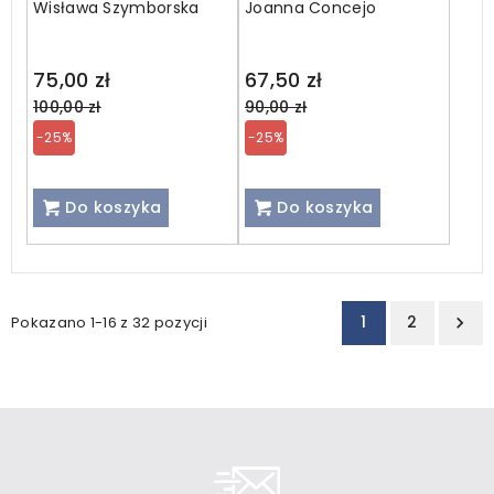
Wisława Szymborska
Joanna Concejo
Regular
Regular
75,00 zł
67,50 zł
price
price
100,00 zł
90,00 zł
-25%
-25%
Do koszyka
Do koszyka
1
2
Pokazano 1-16 z 32 pozycji
