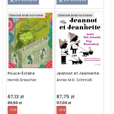
Obecnie brak na stanie
Obecnie brak na stanie
Pouce-Éclaire
Jeannot et Jeannette
Henrik Drescher
Annie M.G. Schmidt
Regular
Regular
67,13 zł
87,75 zł
price
price
89,50 zł
117,00 zł
-25%
-25%