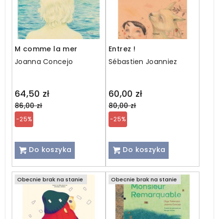
M comme la mer
Entrez !
Joanna Concejo
Sébastien Joanniez
Regular
Regular
64,50 zł
60,00 zł
price
price
86,00 zł
80,00 zł
-25%
-25%
Do koszyka
Do koszyka
Obecnie brak na stanie
Obecnie brak na stanie