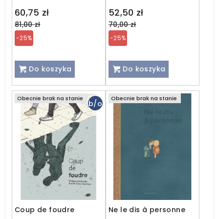
Regular
Regular
60,75 zł
52,50 zł
price
price
81,00 zł
70,00 zł
-25%
-25%
Do koszyka
Do koszyka
Obecnie brak na stanie
Obecnie brak na stanie
b/o
Coup de foudre
Ne le dis à personne