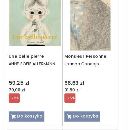
Une belle pierre
Monsieur Personne
ANNE SOFIE ALLERMANN
Joanna Concejo
Regular
Regular
59,25 zł
68,63 zł
price
price
79,00 zł
91,50 zł
-25%
-25%
Do koszyka
Do koszyka