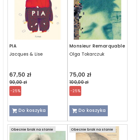
PIA
Monsieur Remarquable
Jacques & Lise
Olga Tokarczuk
Regular
Regular
67,50 zł
75,00 zł
price
price
90,00 zł
100,00 zł
-25%
-25%
Do koszyka
Do koszyka
Obecnie brak na stanie
Obecnie brak na stanie