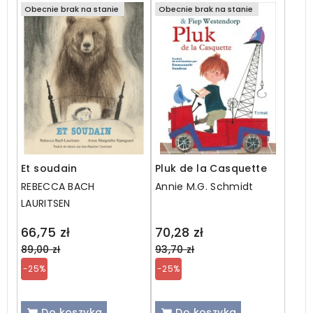
Obecnie brak na stanie
Obecnie brak na stanie
Et soudain
Pluk de la Casquette
REBECCA BACH
Annie M.G. Schmidt
LAURITSEN
Regular
Regular
66,75 zł
70,28 zł
price
price
89,00 zł
93,70 zł
-25%
-25%
Do koszyka
Do koszyka