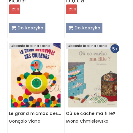
price
price
60,00 zł
100,00 zł
-25%
-25%
Do koszyka
Do koszyka
Obecnie brak na stanie
Obecnie brak na stanie
5+
Le grand micmac des
Où se cache ma fille?
couleurs
Gonçalo Viana
Iwona Chmielewska