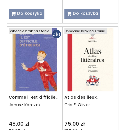
Do koszyka
Do koszyka
Obecnie brak na stanie
Obecnie brak na stanie
Dès
8
ans
/
Ados
/
Adultes
Comme il est difficile
Atlas des lieux
d'être roi
littéraires
Janusz Korczak
Cris F. Oliver
Regular
Regular
45,00 zł
75,00 zł