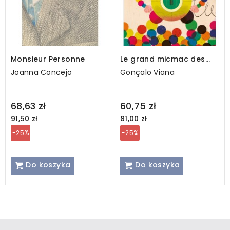
Monsieur Personne
Le grand micmac des
couleurs
Joanna Concejo
Gonçalo Viana
Regular
Regular
68,63 zł
60,75 zł
price
price
91,50 zł
81,00 zł
-25%
-25%
Do koszyka
Do koszyka