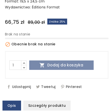
Format: 19,5 x 24,5 cm
Wydawnictwo:
Éditions Format
66,75 zł
89,00 zł
Zniżka 25%
Brak na stanie

Obecnie brak na stanie

Dodaj do koszyka
Udostępnij
Tweetuj
Pinterest
Opis
Szczegóły produktu